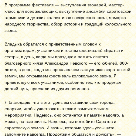
В программе фестиваля — выступления звонарей, мастер-
класс для всех желающих, выступление ансамбля саратовской
гармоники и детских коллективов воскресных школ, ярмарка
народного творчества, обзор истории и традиций колокольного
звона.
Владыка обратился с приветственным словом к
организаторам, участникам и гостям фестиваля: «Братья и
сестры, в день, когда мы празднуем память святого
благоверного князя Александра Невского — его юбилей, 800-
летие, в день, когда мы прославляем заступников саратовской
земли, мы открываем фестиваль колокольного звона. Я
приветствую всех участников, особенно тех, кто проделал
долгий путь, приехали из других регионов.
Я благодарю, что в этот день вы оставили свои города,
епархии, чтобы участвовать в таком замечательном
мероприятии. Надеюсь, оно останется в памяти надолго, а
может, на всю жизнь. Надеюсь, вы полюбите Саратов и
саратовскую землю. И звоны, которые здесь услышите,
запомните навсегда. Продолжим общаться и дружить», —