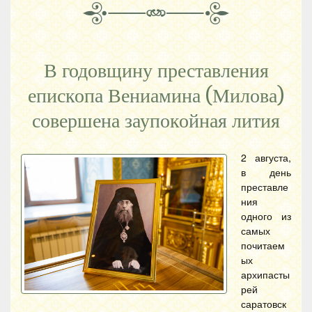
В годовщину преставления
епископа Вениамина (Милова)
совершена заупокойная лития
2 августа,
в день
преставле
ния
одного из
самых
почитаем
ых
архипасты
рей
саратовск