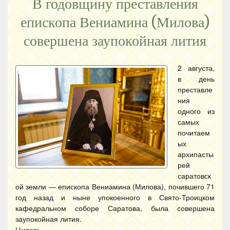
В годовщину преставления
епископа Вениамина (Милова)
совершена заупокойная лития
2 августа,
в день
преставле
ния
одного из
самых
почитаем
ых
архипасты
рей
саратовск
ой земли — епископа Вениамина (Милова), почившего 71
год назад и ныне упокоенного в Свято-Троицком
кафедральном соборе Саратова, была совершена
заупокойная лития.