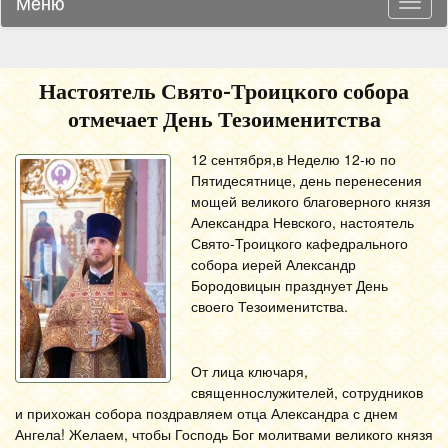
Меню
Навиг
Настоятель Свято-Троицкого собора
отмечает День Тезоименитства
12 сентября,в Неделю 12-ю по
Пятидесятнице, день перенесения
мощей великого благоверного князя
Александра Невского, настоятель
Свято-Троицкого кафедрального
собора иерей Александр
Бородовицын празднует День
своего Тезоименитства.
От лица ключаря,
священнослужителей, сотрудников
и прихожан собора поздравляем отца Александра с днем
Ангела! Желаем, чтобы Господь Бог молитвами великого князя