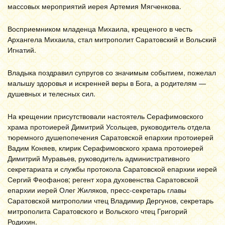
массовых мероприятий иерея Артемия Мягченкова.
Восприемником младенца Михаила, крещеного в честь
Архангела Михаила, стал митрополит Саратовский и Вольский
Игнатий.
Владыка поздравил супругов со значимым событием, пожелал
малышу здоровья и искренней веры в Бога, а родителям —
душевных и телесных сил.
На крещении присутствовали настоятель Серафимовского
храма протоиерей Димитрий Усольцев, руководитель отдела
тюремного душепопечения Саратовской епархии протоиерей
Вадим Коняев, клирик Серафимовского храма протоиерей
Димитрий Муравьев, руководитель административного
секретариата и службы протокола Саратовской епархии иерей
Сергий Феофанов; регент хора духовенства Саратовской
епархии иерей Олег Жиляков, пресс-секретарь главы
Саратовской митрополии чтец Владимир Дергунов, секретарь
митрополита Саратовского и Вольского чтец Григорий
Родихин.