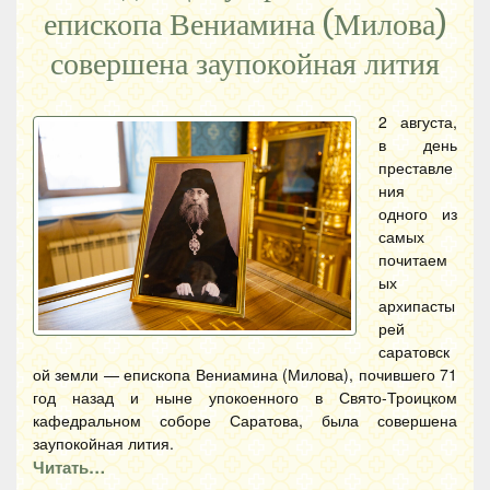
епископа Вениамина (Милова)
совершена заупокойная лития
2 августа,
в день
преставле
ния
одного из
самых
почитаем
ых
архипасты
рей
саратовск
ой земли — епископа Вениамина (Милова), почившего 71
год назад и ныне упокоенного в Свято-Троицком
кафедральном соборе Саратова, была совершена
заупокойная лития.
Читать…