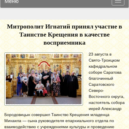
Меню
Навиг
Митрополит Игнатий принял участие в
Таинстве Крещения в качестве
восприемника
23 августа в
Свято-Троицком
кафедральном
соборе Саратова
благочинный
Саратовского
Северо-
Восточного округа,
настоятель собора
иерей Александр
Бородовицын совершил Таинство Крещения младенца
Михаила — сына руководителя епархиального отдела по
взаимодействию с учреждениями культуры и проведению