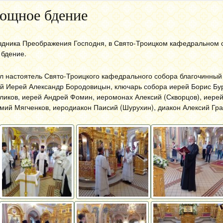
ощное бдение
раздника Преображения Господня, в Свято-Троицком кафедральном
бдение.
л настоятель Свято-Троицкого кафедрального собора благочинный
й Иерей Александр Бородовицын, ключарь собора иерей Борис Бу
иков, иерей Андрей Фомин, иеромонах Алексий (Скворцов), иере
мий Мягченков, иеродиакон Паисий (Шурухин), диакон Алексий Гра