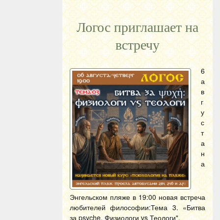
Логос приглашает на
встречу
6
а
в
г
у
с
т
а
н
а
Энгельском пляже в 19:00 новая встреча
любителей философии:Тема 3. «Битва
за psyche. Физиологи vs Теологи".