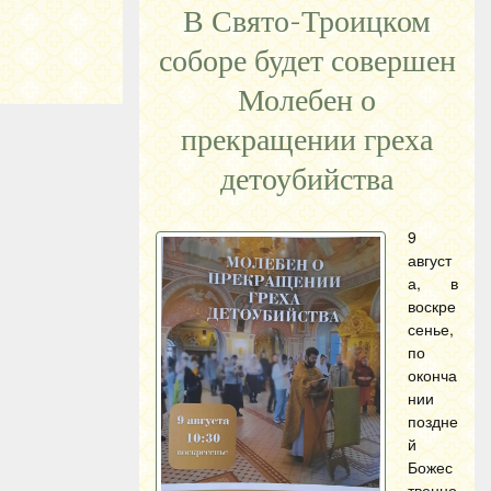
В Свято-Троицком
соборе будет совершен
Молебен о
прекращении греха
детоубийства
9
август
а, в
воскре
сенье,
по
оконча
нии
поздне
й
Божес
твенно