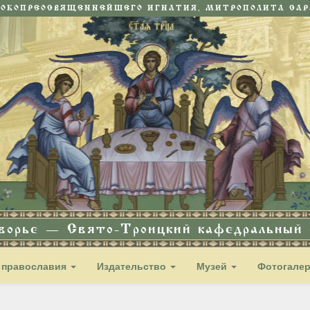
СОКОПРЕОСВЯЩЕННЕЙШЕГО ИГНАТИЯ, МИТРОПОЛИТА САРА
дворье — Свято-Троицкий кафедральный с
 православия
Издательство
Музей
Фотогале