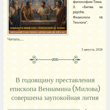
философии:Тема
3. «Битва за
psyche.
Физиологи vs
Теологи".
Читать…
5 августа, 2026
В годовщину преставления
епископа Вениамина (Милова)
совершена заупокойная лития