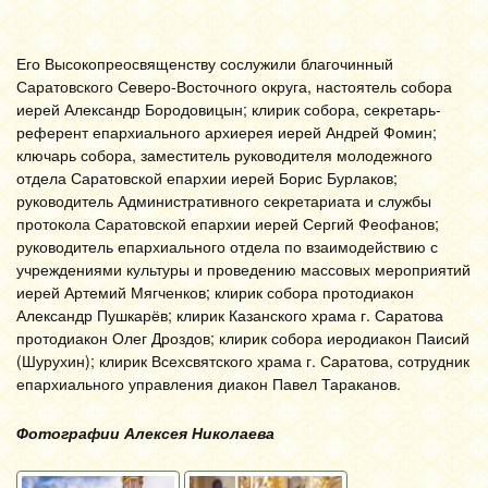
Его Высокопреосвященству сослужили благочинный
Саратовского Северо-Восточного округа, настоятель собора
иерей Александр Бородовицын; клирик собора, секретарь-
референт епархиального архиерея иерей Андрей Фомин;
ключарь собора, заместитель руководителя молодежного
отдела Саратовской епархии иерей Борис Бурлаков;
руководитель Административного секретариата и службы
протокола Саратовской епархии иерей Сергий Феофанов;
руководитель епархиального отдела по взаимодействию с
учреждениями культуры и проведению массовых мероприятий
иерей Артемий Мягченков; клирик собора протодиакон
Александр Пушкарёв; клирик Казанского храма г. Саратова
протодиакон Олег Дроздов; клирик собора иеродиакон Паисий
(Шурухин); клирик Всехсвятского храма г. Саратова, сотрудник
епархиального управления диакон Павел Тараканов.
Фотографии Алексея Николаева