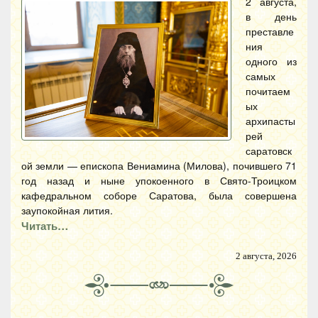
2 августа,
в день
преставле
ния
одного из
самых
почитаем
ых
архипасты
рей
саратовск
ой земли — епископа Вениамина (Милова), почившего 71
год назад и ныне упокоенного в Свято-Троицком
кафедральном соборе Саратова, была совершена
заупокойная лития.
Читать…
2 августа, 2026