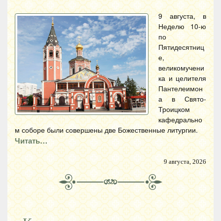
9 августа, в
Неделю 10-ю
по
Пятидесятниц
е,
великомучени
ка и целителя
Пантелеимон
а в Свято-
Троицком
кафедрально
м соборе были совершены две Божественные литургии.
Читать…
9 августа, 2026