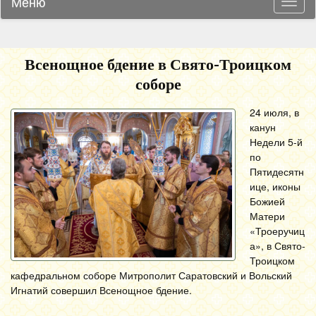
Меню
Навиг
Всенощное бдение в Свято-Троицком
соборе
24 июля, в
канун
Недели 5-й
по
Пятидесятн
ице, иконы
Божией
Матери
«Троеручиц
а», в Свято-
Троицком
кафедральном соборе Митрополит Саратовский и Вольский
Игнатий совершил Всенощное бдение.