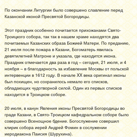
По окончании Литургии было совершено славление перед
Казанской иконой Пресвятой Богородицы.
Этот праздник особенно почитается прихожанами Свято-
Троицкого собора, так так в нашем храме находятся два
почитаемых Казанских образа Божией Матери. По преданию,
21 июля после пожара в Казани, Богоматерь явилась
девятилетней Матроне и указала, где находится икона.
Праздник отмечается два раза в год – сегодня, 21 июля, и 4
ноября – в благодарность за избавление Москвы от польской
интервенции в 1612 году. В начале XX века оригинал иконы
был похищен, но сохранилось немало его списков,
обладающих чудотворной силой. Один из первых списков
находится в Троицком соборе.
20 июля, в канун Явления иконы Пресвятой Богородицы во
граде Казани, в Свято-Троицком кафедральном соборе было
совершено Всенощное бдение.
Богослужение совершил
клирик собора иерей Андрей Фомин в сослужении
иеродиакона Паисия (Шурухина).