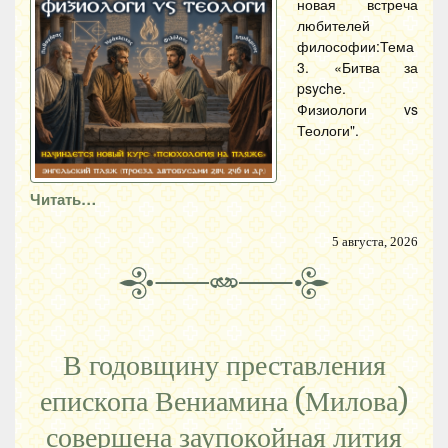
новая встреча
любителей
философии:Тема
3. «Битва за
psyche.
Физиологи vs
Теологи".
Читать…
5 августа, 2026
В годовщину преставления
епископа Вениамина (Милова)
совершена заупокойная лития