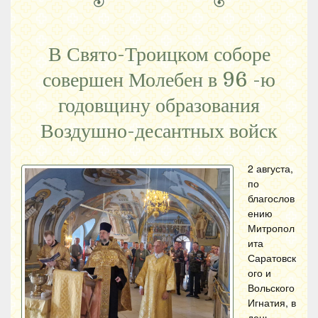
В Свято-Троицком соборе
совершен Молебен в 96 -ю
годовщину образования
Воздушно-десантных войск
2 августа,
по
благослов
ению
Митропол
ита
Саратовск
ого и
Вольского
Игнатия, в
день