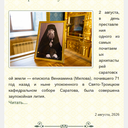
2 августа,
в день
преставле
ния
одного из
самых
почитаем
ых
архипасты
рей
саратовск
ой земли — епископа Вениамина (Милова), почившего 71
год назад и ныне упокоенного в Свято-Троицком
кафедральном соборе Саратова, была совершена
заупокойная лития.
Читать…
2 августа, 2026