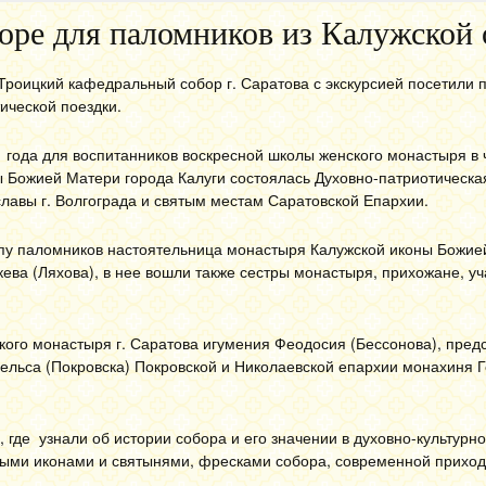
оре для паломников из Калужской 
роицкий кафедральный собор г. Саратова с экскурсией посетили 
ической поездки.
 года для воспитанников воскресной школы женского монастыря в 
 Божией Матери города Калуги состоялась Духовно-патриотическа
лавы г. Волгограда и святым местам Саратовской Епархии.
ппу паломников настоятельница монастыря Калужской иконы Божие
ева (Ляхова), в нее вошли также сестры монастыря, прихожане, у
кого монастыря г. Саратова игумения Феодосия (Бессонова), пред
гельса (Покровска) Покровской и Николаевской епархии монахиня 
 где узнали об истории собора и его значении в духовно-культурн
мыми иконами и святынями, фресками собора, современной приход