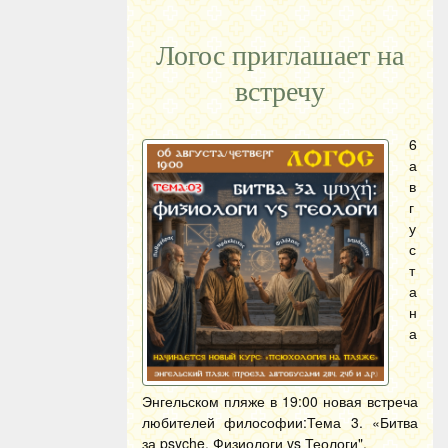
Логос приглашает на
встречу
6
а
в
г
у
с
т
а
н
а
Энгельском пляже в 19:00 новая встреча
любителей философии:Тема 3. «Битва
за psyche. Физиологи vs Теологи".