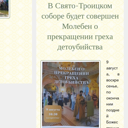
В Свято-Троицком
соборе будет совершен
Молебен о
прекращении греха
детоубийства
9
август
а, в
воскре
сенье,
по
оконча
нии
поздне
й
Божес
твенно