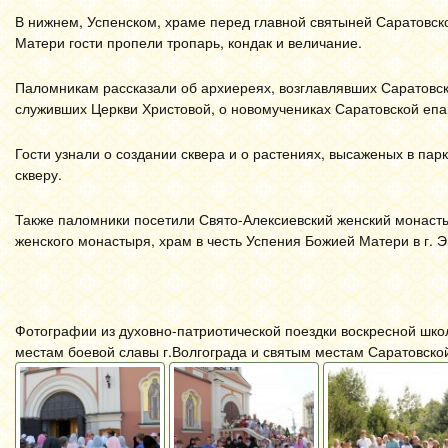
В нижнем, Успенском, храме перед главной святыней Саратовск
Матери гости пропели тропарь, кондак и величание.
Паломникам рассказали об архиереях, возглавлявших Саратовс
служивших Церкви Христовой, о новомучениках Саратовской епа
Гости узнали о создании сквера и о растениях, высаженых в пар
скверу.
Также паломники посетили Свято-Алексиевский женский монасты
женского монастыря, храм в честь Успения Божией Матери в г. Э
Фотографии из духовно-патриотической поездки воскресной школ
местам боевой славы г.Волгограда и святым местам Саратовской