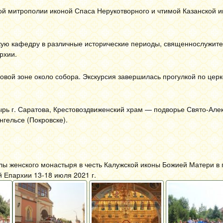
ой митрополии иконой Спаса Нерукотворного и чтимой Казанской 
кую кафедру в различные исторические периоды, священнослужите
рхии.
ковой зоне около собора. Экскурсия завершилась прогулкой по цер
рь г. Саратова, Крестовоздвиженский храм — подворье Свято-Але
нгельсе (Покровске).
ы женского монастыря в честь Калужской иконы Божией Матери в г
 Епархии 13-18 июля 2021 г.