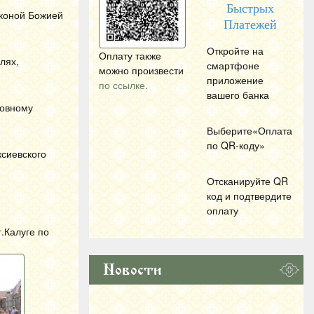
Быстрых
иконой Божией
Платежей
Откройте на
Оплату также
лях,
смартфоне
можно произвести
приложение
по ссылке.
вашего банка
ковному
Выберите«Оплата
по
QR
-коду»
ксиевского
Отсканируйте
QR
код и подтвердите
оплату
.Калуге по
Новости