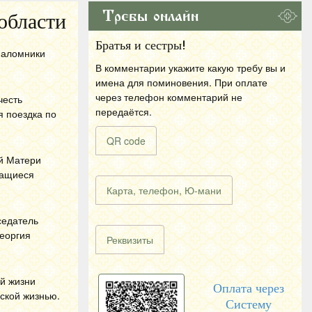
Требы онлайн
области
Братья и сестры!
паломники
В комментарии укажите какую требу вы и
имена для поминовения. При оплате
через телефон комментарий не
честь
передаётся.
я поездка по
QR code
й Матери
чащиеся
Карта, телефон, Ю-мани
седатель
Георгия
Реквизиты
ой жизни
Оплата через
ской жизнью.
Систему