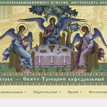
СОКОПРЕОСВЯЩЕННЕЙШЕГО ИГНАТИЯ, МИТРОПОЛИТА САРА
дворье — Свято-Троицкий кафедральный с
 православия
Издательство
Музей
Фотогале