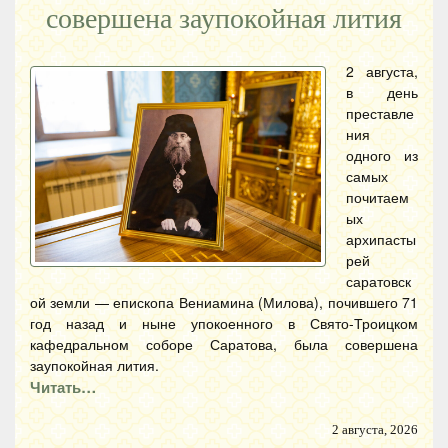
совершена заупокойная лития
2 августа,
в день
преставле
ния
одного из
самых
почитаем
ых
архипасты
рей
саратовск
ой земли — епископа Вениамина (Милова), почившего 71
год назад и ныне упокоенного в Свято-Троицком
кафедральном соборе Саратова, была совершена
заупокойная лития.
Читать…
2 августа, 2026