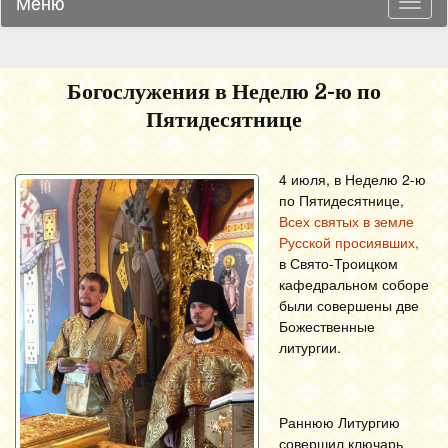
Меню
Навиг
Богослужения в Неделю 2-ю по
Пятидесятнице
4 июля, в Неделю 2-ю
по Пятидесятнице,
Всех святых в земле
Русской просиявших,
в Свято-Троицком
кафедральном соборе
были совершены две
Божественные
литургии.
Раннюю Литургию
совершил ключарь