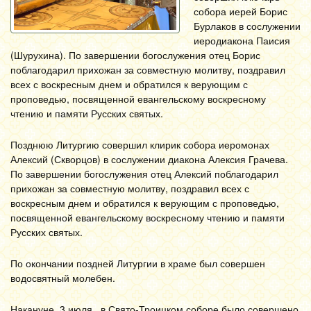
собора иерей Борис
Бурлаков в сослужении
иеродиакона Паисия
(Шурухина). По завершении богослужения отец Борис
поблагодарил прихожан за совместную молитву, поздравил
всех с воскресным днем и обратился к верующим с
проповедью, посвященной евангельскому воскресному
чтению и памяти Русских святых.
Позднюю Литургию совершил клирик собора иеромонах
Алексий (Скворцов) в сослужении диакона Алексия Грачева.
По завершении богослужения отец Алексий поблагодарил
прихожан за совместную молитву, поздравил всех с
воскресным днем и обратился к верующим с проповедью,
посвященной евангельскому воскресному чтению и памяти
Русских святых.
По окончании поздней Литургии в храме был совершен
водосвятный молебен.
Накануне, 3 июля, в Свято-Троицком соборе было совершено