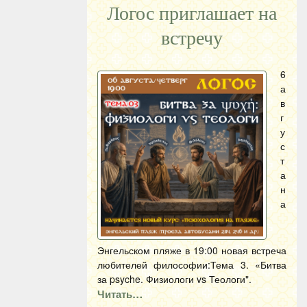
Логос приглашает на
встречу
6
а
в
г
у
с
т
а
н
а
Энгельском пляже в 19:00 новая встреча
любителей философии:Тема 3. «Битва
за psyche. Физиологи vs Теологи".
Читать…