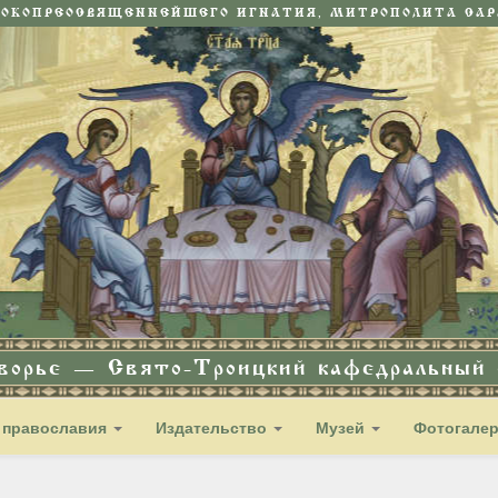
СОКОПРЕОСВЯЩЕННЕЙШЕГО ИГНАТИЯ, МИТРОПОЛИТА САРА
дворье — Свято-Троицкий кафедральный с
 православия
Издательство
Музей
Фотогале