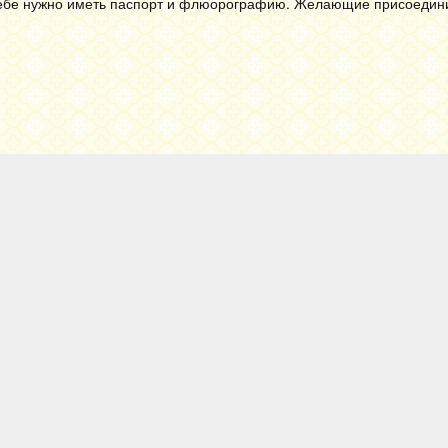
ри себе нужно иметь паспорт и флюорографию. Желающие присоедин