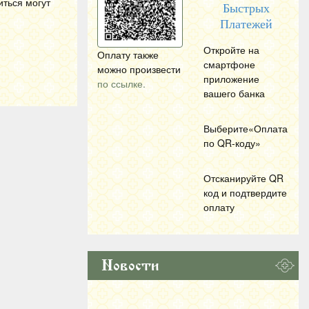
иться могут
Быстрых
Платежей
Откройте на
Оплату также
смартфоне
можно произвести
приложение
по ссылке.
вашего банка
Выберите«Оплата
по
QR
-коду»
Отсканируйте
QR
код и подтвердите
оплату
Новости