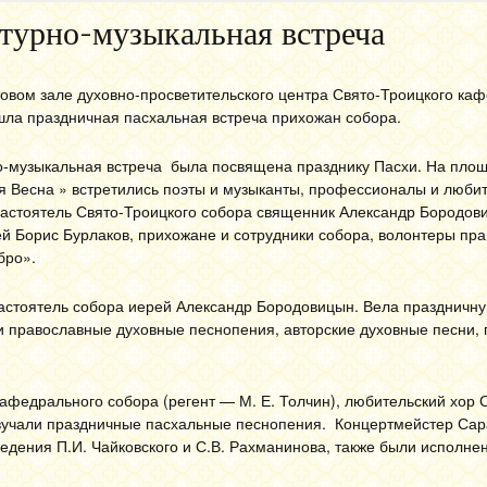
турно-музыкальная встреча
товом зале духовно-просветительского центра Свято-Троицкого ка
шла праздничная пасхальная встреча прихожан собора.
о-музыкальная встреча была посвящена празднику Пасхи. На пло
 Весна » встретились поэты и музыканты, профессионалы и любит
настоятель Свято-Троицкого собора священник Александр Бородов
й Борис Бурлаков, прихожане и сотрудники собора, волонтеры пр
бро».
настоятель собора иерей Александр Бородовицын. Вела праздничн
ли православные духовные песнопения, авторские духовные песни
афедрального собора (регент — М. Е. Толчин), любительский хор 
озвучали праздничные пасхальные песнопения. Концертмейстер Сар
едения П.И. Чайковского и С.В. Рахманинова, также были исполне