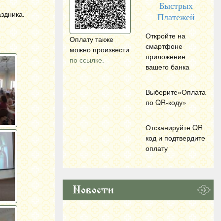
Быстрых
здника.
Платежей
Откройте на
Оплату также
смартфоне
можно произвести
приложение
по ссылке.
вашего банка
Выберите«Оплата
по
QR
-коду»
Отсканируйте
QR
код и подтвердите
оплату
Новости