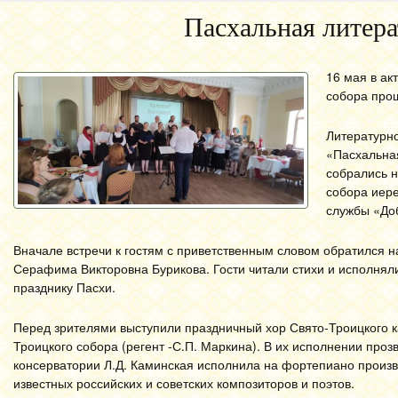
Пасхальная литера
16 мая в ак
собора про
Литературн
«Пасхальная
собрались 
собора иере
службы «До
Вначале встречи к гостям с приветственным словом обратился 
Серафима Викторовна Бурикова. Гости читали стихи и исполня
празднику Пасхи.
Перед зрителями выступили праздничный хор Свято-Троицкого к
Троицкого собора (регент -С.П. Маркина). В их исполнении пр
консерватории Л.Д. Каминская исполнила на фортепиано произв
известных российских и советских композиторов и поэтов.