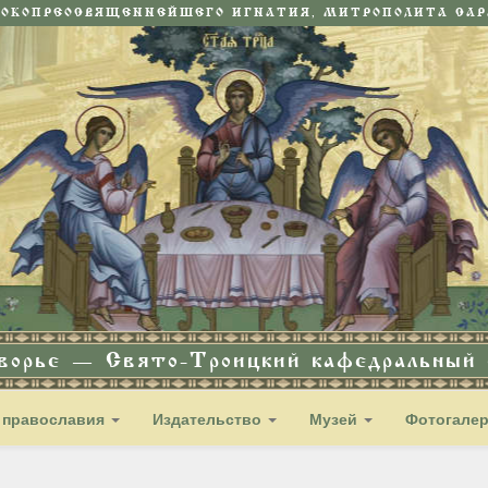
СОКОПРЕОСВЯЩЕННЕЙШЕГО ИГНАТИЯ, МИТРОПОЛИТА САРА
дворье — Свято-Троицкий кафедральный с
 православия
Издательство
Музей
Фотогале