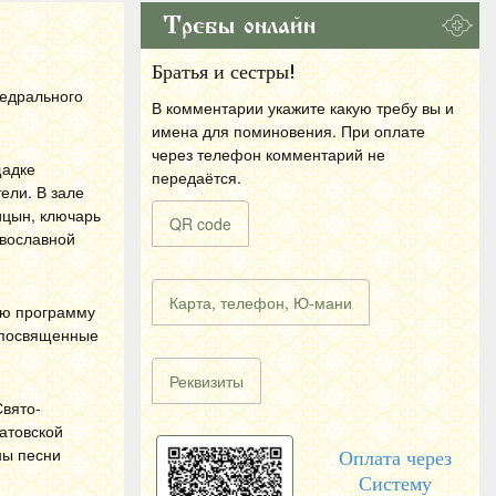
Требы онлайн
Братья и сестры!
федрального
В комментарии укажите какую требу вы и
имена для поминовения. При оплате
через телефон комментарий не
щадке
передаётся.
ели. В зале
ицын, ключарь
QR code
авославной
Карта, телефон, Ю-мани
ую программу
, посвященные
Реквизиты
Свято-
атовской
ны песни
Оплата через
Систему