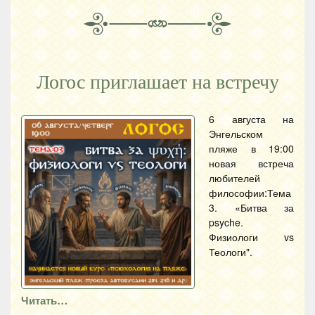
Логос приглашает на встречу
6 августа на
Энгельском
пляже в 19:00
новая встреча
любителей
философии:Тема
3. «Битва за
psyche.
Физиологи vs
Теологи".
Читать…