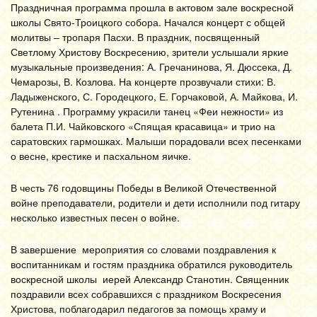
Праздничная программа прошла в актовом зале воскресной
школы Свято-Троицкого собора. Начался концерт с общей
молитвы – тропаря Пасхи. В праздник, посвященный
Светлому Христову Воскресению, зрители услышали яркие
музыкальные произведения: А. Гречанинова, Я. Дюссека, Д.
Чемарозы, В. Козлова. На концерте прозвучали стихи: В.
Ладыженского, С. Городецкого, Е. Горчаковой, А. Майкова, И.
Рутенина . Программу украсили танец «Феи нежности» из
балета П.И. Чайковского «Спящая красавица» и трио на
саратовских гармошках. Малыши порадовали всех песенками
о весне, крестике и пасхальном яичке.
В честь 76 годовщины Победы в Великой Отечественной
войне преподаватели, родители и дети исполнили под гитару
несколько известных песен о войне.
В завершение мероприятия со словами поздравления к
воспитанникам и гостям праздника обратился руководитель
воскресной школы иерей Александр Станотин. Священник
поздравили всех собравшихся с праздником Воскресения
Христова, поблагодарил педагогов за помощь храму и