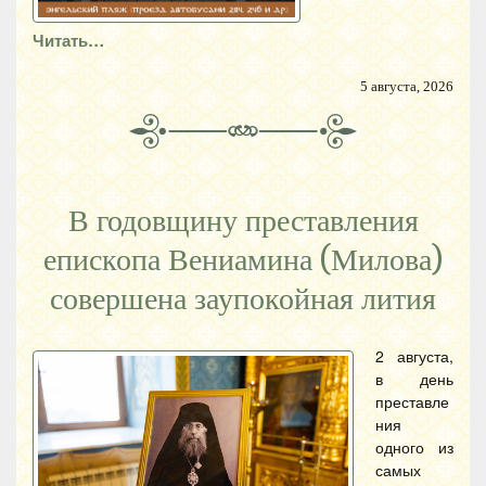
Читать…
5 августа, 2026
В годовщину преставления
епископа Вениамина (Милова)
совершена заупокойная лития
2 августа,
в день
преставле
ния
одного из
самых