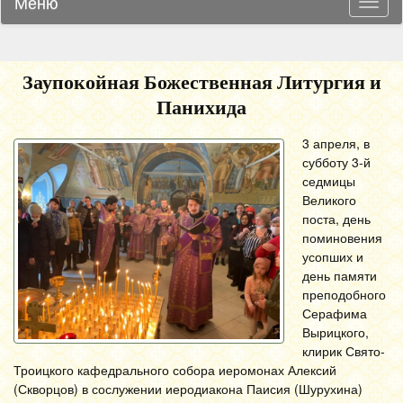
Меню
Навиг
Заупокойная Божественная Литургия и
Панихида
3 апреля, в
субботу 3-й
седмицы
Великого
поста, день
поминовения
усопших и
день памяти
преподобного
Серафима
Вырицкого,
клирик Свято-
Троицкого кафедрального собора иеромонах Алексий
(Скворцов) в сослужении иеродиакона Паисия (Шурухина)