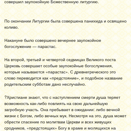
совершил заупокойную Божественную литургию.
По окончании Литургии была совершена панихида и освящено
коливо.
Накануне было совершено вечернее заупокойное
богослужение — парастас.
На второй, третьей и четвертой седмицах Великого поста
Церковь совершает особые заупокойные богослужения,
которые называются «парастас». С древнегреческого это
слово переводится как «предстояние», и подобное название
родительским субботам дано неслучайно.
?Христиане знают, что с наступлением смерти душа теряет
возможность как-либо повлиять на свою дальнейшую
загробную участь. Она пребывает в ожидании: либо вечной
жизни с Богом, либо вечных мук. Несмотря на это, душа может
обрести спасение по молитвам Церкви и всех живущих
сродников, «предстоящих» Богу в храме и молящихся на