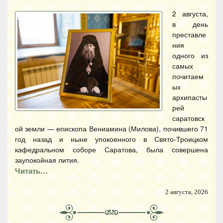
2 августа,
в день
преставле
ния
одного из
самых
почитаем
ых
архипасты
рей
саратовск
ой земли — епископа Вениамина (Милова), почившего 71
год назад и ныне упокоенного в Свято-Троицком
кафедральном соборе Саратова, была совершена
заупокойная лития.
Читать…
2 августа, 2026