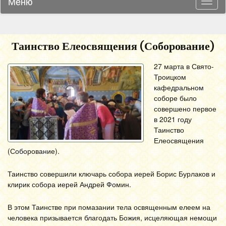
Меню
Навиг
Таинство Елеосвящения (Соборование)
27 марта в Свято-
Троицком
кафедральном
соборе было
совершено первое
в 2021 году
Таинство
Елеосвящения
(Соборование).
Таинство совершили ключарь собора иерей Борис Бурлаков и
клирик собора иерей Андрей Фомин.
В этом Таинстве при помазании тела освященным елеем на
человека призывается благодать Божия, исцеляющая немощи