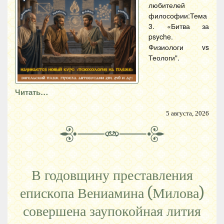
любителей
философии:Тема
3. «Битва за
psyche.
Физиологи vs
Теологи".
Читать…
5 августа, 2026
В годовщину преставления
епископа Вениамина (Милова)
совершена заупокойная лития