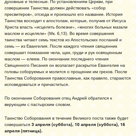
духовные и телесные. По установлениям Церкви, при
совершении Таинства должен действовать «собор
пресвитеров», отсюда и произошло его название. История
Таинства восходит к апостолам, которые, получив от Иисуса
Христа власть «исцелять болезни», «многих больных мазали
маслом и исцеляли» (Мк. 6,13). Во время совершения
таинства читают семь текстов из Апостольских посланий и
семь — из Евангелия. После каждого чтения священник
совершает помазание чела, щек, груди и рук освященным
маслом — елеем. По окончании последнего чтения
Священного Писания он возлагает раскрытое Евангелие на
головы соборуемых и молится о прощении им грехов. После
Таинства Соборования православные, как правило, стараются
исповедоваться и причаститься.
По окончании Соборования отец Андрей обратился к
верующим с пастырским словом.
Таинство Соборования в течение Великого поста также будет
совершаться
3 апреля (суббота),
10 апреля (суббота), 16
апреля (пятница).