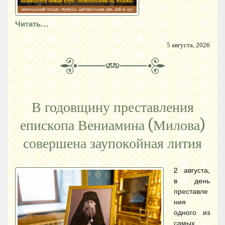
Читать…
5 августа, 2026
В годовщину преставления
епископа Вениамина (Милова)
совершена заупокойная лития
2 августа,
в день
преставле
ния
одного из
самых