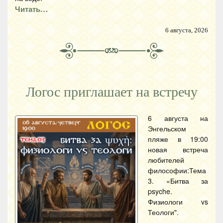
Читать…
6 августа, 2026
Логос приглашает на встречу
6 августа на
Энгельском
пляже в 19:00
новая встреча
любителей
философии:Тема
3. «Битва за
psyche.
Физиологи vs
Теологи".