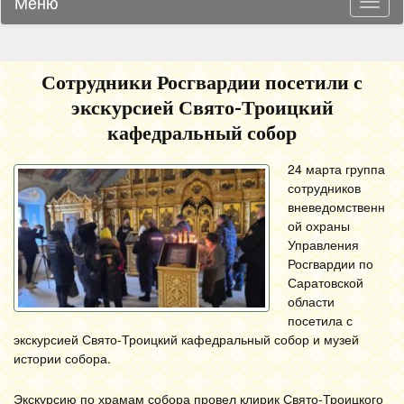
Меню
Навиг
Сотрудники Росгвардии посетили с
экскурсией Свято-Троицкий
кафедральный собор
24 марта группа
сотрудников
вневедомственн
ой охраны
Управления
Росгвардии по
Саратовской
области
посетила с
экскурсией Свято-Троицкий кафедральный собор и музей
истории собора.
Экскурсию по храмам собора провел клирик Свято-Троицкого