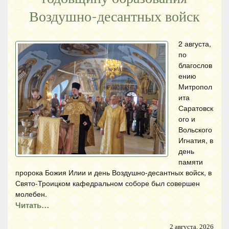
Воздушно-десантных войск
2 августа,
по
благослов
ению
Митропол
ита
Саратовск
ого и
Вольского
Игнатия, в
день
памяти
пророка Божия Илии и день Воздушно-десантных войск, в
Свято-Троицком кафедральном соборе был совершен
молебен.
Читать…
2 августа, 2026