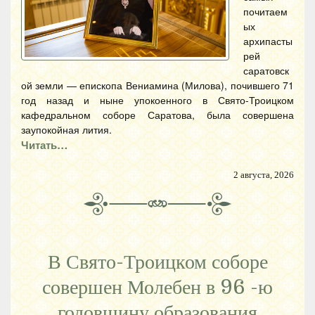
почитаем
ых
архипасты
рей
саратовск
ой земли — епископа Вениамина (Милова), почившего 71
год назад и ныне упокоенного в Свято-Троицком
кафедральном соборе Саратова, была совершена
заупокойная лития.
Читать…
2 августа, 2026
В Свято-Троицком соборе
совершен Молебен в 96 -ю
годовщину образования