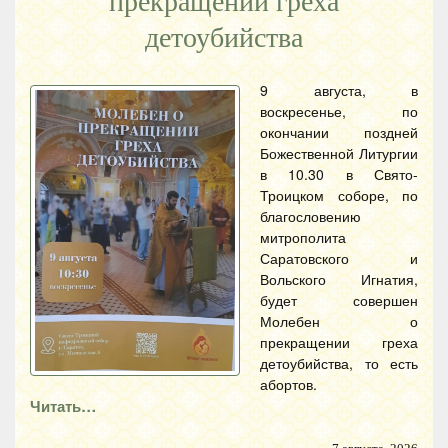
прекращении греха
детоубийства
9 августа, в
воскресенье, по
окончании поздней
Божественной Литургии
в 10.30 в Свято-
Троицком соборе, по
благословению
митрополита
Саратовского и
Вольского Игнатия,
будет совершен
Молебен о
прекращении греха
детоубийства, то есть
абортов.
Читать…