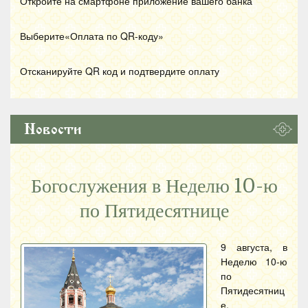
Откройте на смартфоне приложение вашего банка
Выберите«Оплата по
QR
-коду»
Отсканируйте
QR
код и подтвердите оплату
Новости
Богослужения в Неделю 10-ю
по Пятидесятнице
9 августа, в
Неделю 10-ю
по
Пятидесятниц
е,