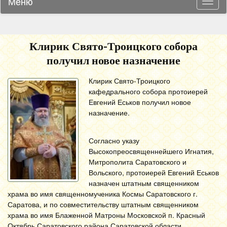
Меню
Навиг
Клирик Свято-Троицкого собора
получил новое назначение
Клирик Свято-Троицкого
кафедрального собора протоиерей
Евгений Еськов получил новое
назначение.
Согласно указу
Высокопреосвященнейшего Игнатия,
Митрополита Саратовского и
Вольского, протоиерей Евгений Еськов
назначен штатным священником
храма во имя священномученика Космы Саратовского г.
Саратова, и по совместительству штатным священником
храма во имя Блаженной Матроны Московской п. Красный
Октябрь Саратовского района Саратовской области.