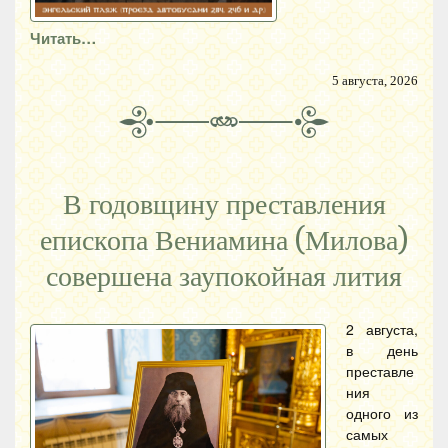
Читать…
5 августа, 2026
В годовщину преставления
епископа Вениамина (Милова)
совершена заупокойная лития
2 августа,
в день
преставле
ния
одного из
самых