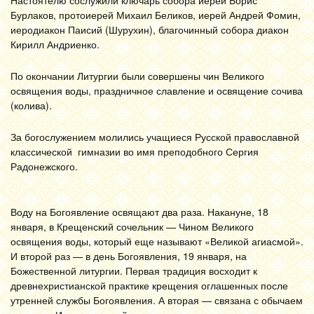
Настоятелю сослужили ключарь собора иерей Борис
Бурлаков, протоиерей Михаил Беликов, иерей Андрей Фомин,
иеродиакон Паисий (Шурухин), благочинный собора диакон
Кирилл Андриенко.
По окончании Литургии были совершены чин Великого
освящения воды, праздничное славление и освящение сочива
(колива).
За богослужением молились учащиеся Русской православной
классической гимназии во имя преподобного Сергия
Радонежского.
Воду на Богоявление освящают два раза. Накануне, 18
января, в Крещенский сочельник — Чином Великого
освящения воды, который еще называют «Великой агиасмой».
И второй раз — в день Богоявления, 19 января, на
Божественной литургии. Первая традиция восходит к
древнехристианской практике крещения оглашенных после
утренней службы Богоявления. А вторая — связана с обычаем