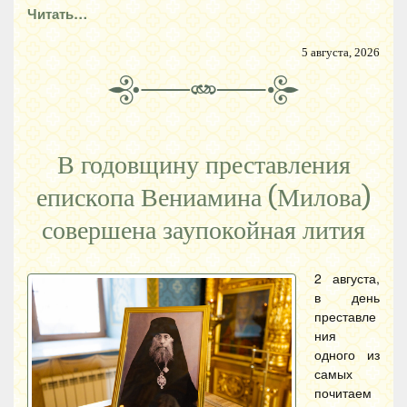
Читать…
5 августа, 2026
В годовщину преставления
епископа Вениамина (Милова)
совершена заупокойная лития
2 августа,
в день
преставле
ния
одного из
самых
почитаем