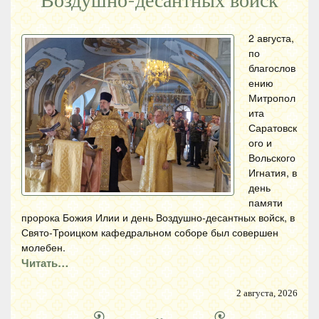
Воздушно-десантных войск
2 августа,
по
благослов
ению
Митропол
ита
Саратовск
ого и
Вольского
Игнатия, в
день
памяти
пророка Божия Илии и день Воздушно-десантных войск, в
Свято-Троицком кафедральном соборе был совершен
молебен.
Читать…
2 августа, 2026