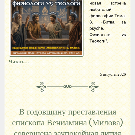
новая встреча
любителей
философии:Тема
3. «Битва за
psyche.
Физиологи vs
Теологи".
Читать…
5 августа, 2026
В годовщину преставления
епископа Вениамина (Милова)
совершена заупокойная лития