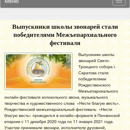
Меню
Навиг
Выпускники школы звонарей стали
победителями Межъепархиального
фестиваля
Выпускники школы
звонарей Свято-
Троицкого собора г.
Саратова стали
победителями
Рождественского
Межъепархиального
онлайн-фестиваля колокольного звона, музыкального
творчества и художественного слова «Нести благую весть».
Рождественский межъепархиальный фестиваль «Нести
благую весть» проводился в онлайн–формате в Пензенской
епархии с 11 декабря 2020 года по 11 января 2021 года.
Участие принимали звонари, исполнители духовной,