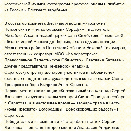
классической музыки, фотографы-профессионалы и любители
из России и Ближнего зарубежья.
В состав оргкомитета фестиваля вошли митрополит
Пензенский и Нижнеломовский Серафим, настоятель
Михайло–Архангельской церкви села Симбухово Пензенской
области иерей Александр Черных, глава администрации
Мокшанского района Пензенской области Николай Тихомиров,
ответственный секретарь МОО «Императорское
Православное Палестинское Общество» Светлана Батяева и
другие представители Пензенской епархии.
Саратовскую группу звонарей-участников и победителей
фестиваля подготовила руководитель школы звонарей Свято-
Троицкого собора Выдрина Анна Юрьевна.
Первое место в номинации «Колокольный звон» занял Сергей
Яковенко, выпускник школы звонарей Свято-Троицкого собора
г. Саратова, а в настоящее время — звонарь храма в честь
иконы Пресвятой Богородицы «Всех скорбящих радость» г.
Саратова.
Победителями в номинации «Фотоработы» стали Сергей
Яковенко — он занял второе место и Анастасия Андриенко —