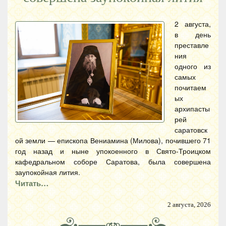
2 августа,
в день
преставле
ния
одного из
самых
почитаем
ых
архипасты
рей
саратовск
ой земли — епископа Вениамина (Милова), почившего 71
год назад и ныне упокоенного в Свято-Троицком
кафедральном соборе Саратова, была совершена
заупокойная лития.
Читать…
2 августа, 2026