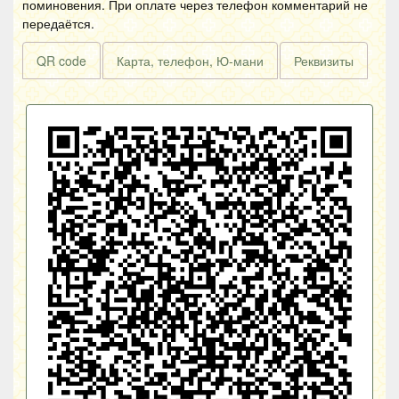
поминовения. При оплате через телефон комментарий не
передаётся.
QR code
Карта, телефон, Ю-мани
Реквизиты