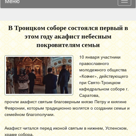
Меню
Навиг
В Троицком соборе состоялся первый в
этом году акафист небесным
покровителям семьи
10 января участники
православного
молодежного общества
«Ковчег», действующего
при Свято-Троицком
кафедральном соборе г.
Саратова,
прочли акафист святым благоверным князю Петру и княгине
Февронии, которым традиционно молятся о создании семьи и
семейном благополучии.
Акафист читался перед иконой святым в нижнем, Успенском,
храме собора.