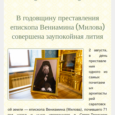
В годовщину преставления
епископа Вениамина (Милова)
совершена заупокойная лития
2 августа,
в день
преставле
ния
одного из
самых
почитаем
ых
архипасты
рей
саратовск
ой земли — епископа Вениамина (Милова), почившего 71
год назад и ныне упокоенного в Свято-Троицком