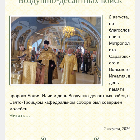
Воздушно-десантных войск
2 августа,
по
благослов
ению
Митропол
ита
Саратовск
ого и
Вольского
Игнатия, в
день
памяти
пророка Божия Илии и день Воздушно-десантных войск, в
Свято-Троицком кафедральном соборе был совершен
молебен.
Читать…
2 августа, 2026