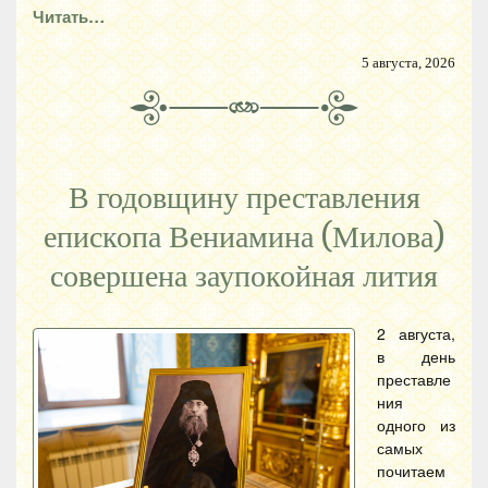
Читать…
5 августа, 2026
В годовщину преставления
епископа Вениамина (Милова)
совершена заупокойная лития
2 августа,
в день
преставле
ния
одного из
самых
почитаем