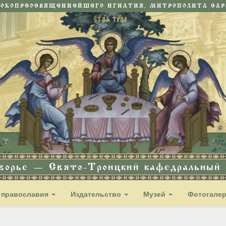
СОКОПРЕОСВЯЩЕННЕЙШЕГО ИГНАТИЯ, МИТРОПОЛИТА САРА
дворье — Свято-Троицкий кафедральный с
 православия
Издательство
Музей
Фотогале