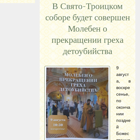
В Свято-Троицком
соборе будет совершен
Молебен о
прекращении греха
детоубийства
9
август
а, в
воскре
сенье,
по
оконча
нии
поздне
й
Божес
твенно