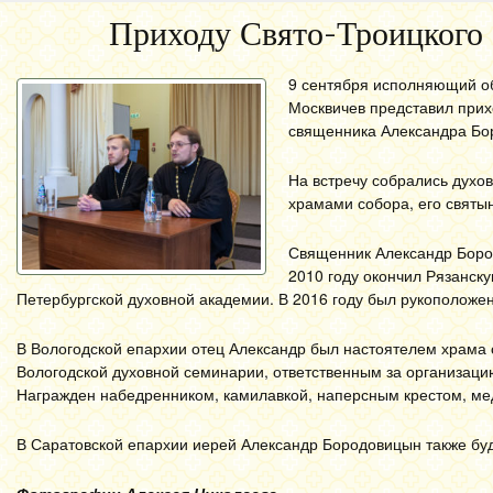
Приходу Свято-Троицкого 
9 сентября исполняющий об
Москвичев представил прих
священника Александра Бор
На встречу собрались духо
храмами собора, его святы
Священник Александр Бород
2010 году окончил Рязанск
Петербургской духовной академии. В 2016 году был рукоположе
В Вологодской епархии отец Александр был настоятелем храма 
Вологодской духовной семинарии, ответственным за организаци
Награжден набедренником, камилавкой, наперсным крестом, мед
В Саратовской епархии иерей Александр Бородовицын также буд