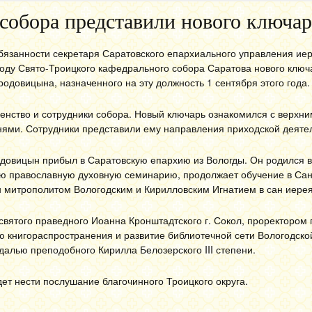
собора представили нового ключар
язанности секретаря Саратовского епархиального управления ие
оду Свято-Троицкого кафедрального собора Саратова нового клю
одовицына, назначенного на эту должность 1 сентября этого года.
венство и сотрудники собора. Новый ключарь ознакомился с верхн
нями. Сотрудники представили ему направления приходской деяте
овицын прибыл в Саратовскую епархию из Вологды. Он родился в 
ую православную духовную семинарию, продолжает обучение в Сан
н митрополитом Вологодским и Кирилловским Игнатием в сан иерея
святого праведного Иоанна Кронштадтского г. Сокол, проректором 
ю книгораспространения и развитие библиотечной сети Вологодско
алью преподобного Кирилла Белозерского III степени.
ет нести послушание благочинного Троицкого округа.