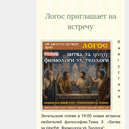
Логос приглашает на
встречу
6
а
в
г
у
с
т
а
н
а
Энгельском пляже в 19:00 новая встреча
любителей философии:Тема 3. «Битва
за psyche. Физиологи vs Теологи".