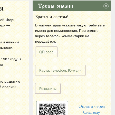
Требы онлайн
я
Братья и сестры!
рей Игорь
чаря —
В комментарии укажите какую требу вы и
имена для поминовения. При оплате
через телефон комментарий не
передаётся.
им и нижним
льности.
QR code
1987 году, в
кт-
.
Карта, телефон, Ю-мани
по развитию
й епархии.
Реквизиты
Оплата через
Систему