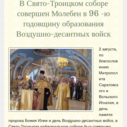
В Свято-Троицком соборе
совершен Молебен в 96 -ю
годовщину образования
Воздушно-десантных войск
2 августа,
по
благослов
ению
Митропол
ита
Саратовск
ого и
Вольского
Игнатия, в
день
памяти
пророка Божия Илии и день Воздушно-десантных войск, в
Свято-Троицком кафедральном соборе был совершен