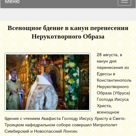
Меню
Навиг
Всенощное бдение в канун перенесения
Нерукотворного Образа
28 августа, в
канун дня
перенесения из
Едессы в
Константинополь
Нерукотворного
Образа (Убруса)
Господа Иисуса
Христа,
всенощное
бдение с чтением Акафиста Господу Иисусу Христу в Свято-
Троицком кафедральном соборе совершил Митрополит
Симбирский и Новоспасский Лонгин.