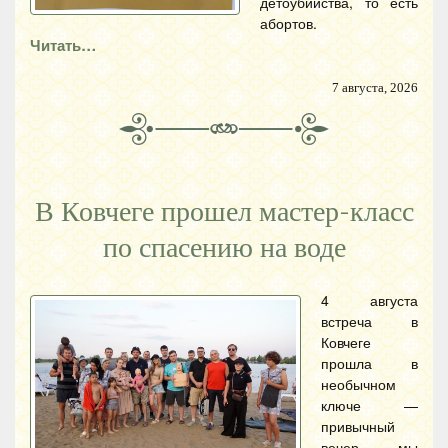
детоубийства, то есть
абортов.
Читать…
7 августа, 2026
В Ковчеге прошел мастер-класс
по спасению на воде
4 августа
встреча в
Ковчеге
прошла в
необычном
ключе —
привычный
вечер мы