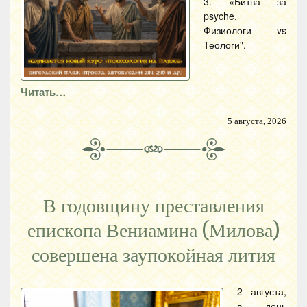
3. «Битва за
psyche.
Физиологи vs
Теологи".
Читать…
5 августа, 2026
В годовщину преставления
епископа Вениамина (Милова)
совершена заупокойная лития
2 августа,
в день