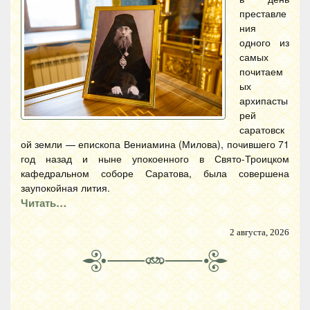
преставле
ния
одного из
самых
почитаем
ых
архипасты
рей
саратовск
ой земли — епископа Вениамина (Милова), почившего 71
год назад и ныне упокоенного в Свято-Троицком
кафедральном соборе Саратова, была совершена
заупокойная лития.
Читать…
2 августа, 2026