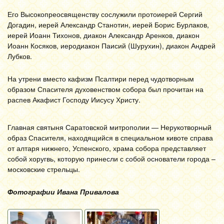
Его Высокопреосвященству сослужили протоиерей Сергий
Догадин, иерей Александр Станотин, иерей Борис Бурлаков,
иерей Иоанн Тихонов, диакон Александр Аренков, диакон
Иоанн Косяков, иеродиакон Паисий (Шурухин), диакон Андрей
Лубков.
На утрени вместо кафизм Псалтири перед чудотворным
образом Спасителя духовенством собора был прочитан на
распев Акафист Господу Иисусу Христу.
Главная святыня Саратовской митрополии — Нерукотворный
образ Спасителя, находящийся в специальном кивоте справа
от алтаря нижнего, Успенского, храма собора представляет
собой хоругвь, которую принесли с собой основатели города –
московские стрельцы.
Фотографии Ивана Привалова