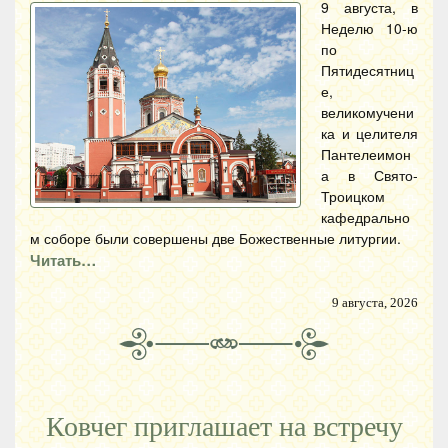
9 августа, в
Неделю 10-ю
по
Пятидесятниц
е,
великомучени
ка и целителя
Пантелеимон
а в Свято-
Троицком
кафедрально
м соборе были совершены две Божественные литургии.
Читать…
9 августа, 2026
Ковчег приглашает на встречу