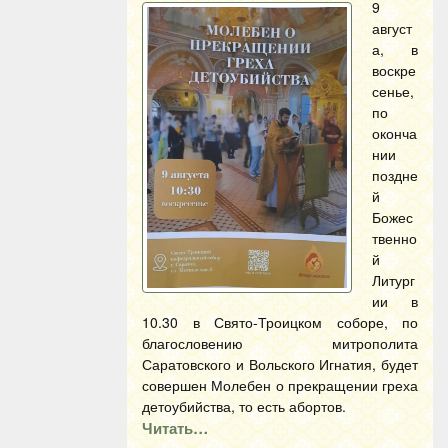
9
август
а, в
воскре
сенье,
по
оконча
нии
поздне
й
Божес
твенно
й
Литург
ии в
10.30 в Свято-Троицком соборе, по
благословению митрополита
Саратовского и Вольского Игнатия, будет
совершен Молебен о прекращении греха
детоубийства, то есть абортов.
Читать…