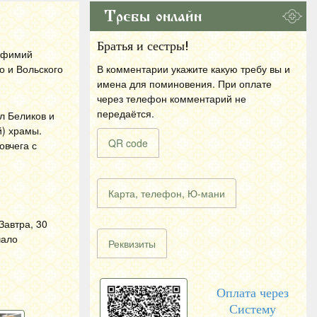
Требы онлайн
Братья и сестры!
Евфимий
о и Вольского
В комментарии укажите какую требу вы и
имена для поминовения. При оплате
через телефон комментарий не
передаётся.
л Беликов и
й) храмы.
QR code
овчега с
Карта, телефон, Ю-мани
Завтра, 30
чало
Реквизиты
Оплата через
Систему