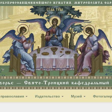
СОКОПРЕОСВЯЩЕННЕЙШЕГО ИГНАТИЯ, МИТРОПОЛИТА САРА
дворье — Свято-Троицкий кафедральный с
 православия
Издательство
Музей
Фотогале