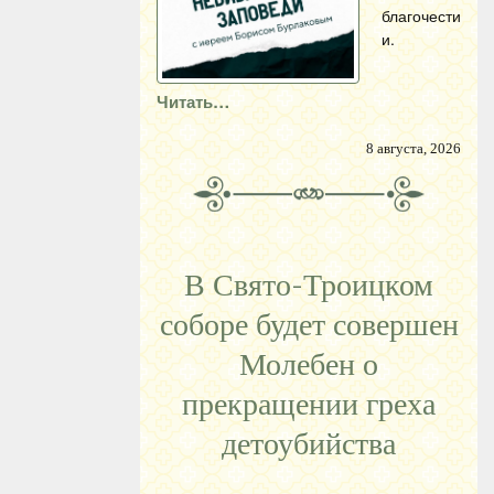
благочести
и.
Читать…
8 августа, 2026
В Свято-Троицком
соборе будет совершен
Молебен о
прекращении греха
детоубийства