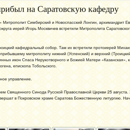
рибыл на Саратовскую кафедру
ин» Митрополит Симбирский и Новоспасский Лонгин, архимандрит 
округа иерей Игорь Москвичев встретили Митрополита Саратовског
роицкий кафедральный собор. Там их встретили протоиерей Михаи
оприбывшему митрополиту нижний (Успенский) и верхний (Троицки
инных икон Спаса Нерукотворного и Божией Матери «Казанская», к
гена, епископа Тобольского.
ное управление.
ем Священного Синода Русской Православной Церкви 25 августа. 
овершат в Покровском храме Саратова Божественную литургию. На