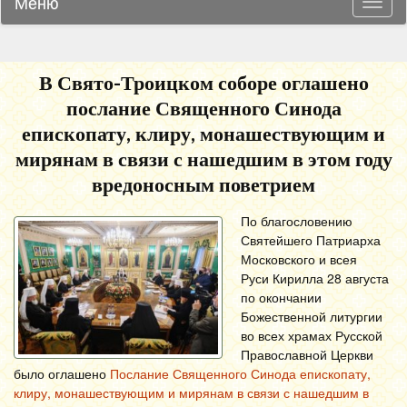
Меню
Навиг
В Свято-Троицком соборе оглашено
послание Священного Синода
епископату, клиру, монашествующим и
мирянам в связи с нашедшим в этом году
вредоносным поветрием
По благословению
Святейшего Патриарха
Московского и всея
Руси Кирилла 28 августа
по окончании
Божественной литургии
во всех храмах Русской
Православной Церкви
было оглашено
Послание Священного Синода епископату,
клиру, монашествующим и мирянам в связи с нашедшим в