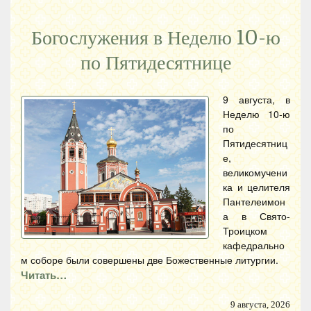
Богослужения в Неделю 10-ю
по Пятидесятнице
9 августа, в
Неделю 10-ю
по
Пятидесятниц
е,
великомучени
ка и целителя
Пантелеимон
а в Свято-
Троицком
кафедрально
м соборе были совершены две Божественные литургии.
Читать…
9 августа, 2026