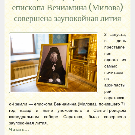
епископа Вениамина (Милова)
совершена заупокойная лития
2 августа,
в день
преставле
ния
одного из
самых
почитаем
ых
архипасты
рей
саратовск
ой земли — епископа Вениамина (Милова), почившего 71
год назад и ныне упокоенного в Свято-Троицком
кафедральном соборе Саратова, была совершена
заупокойная лития.
Читать…