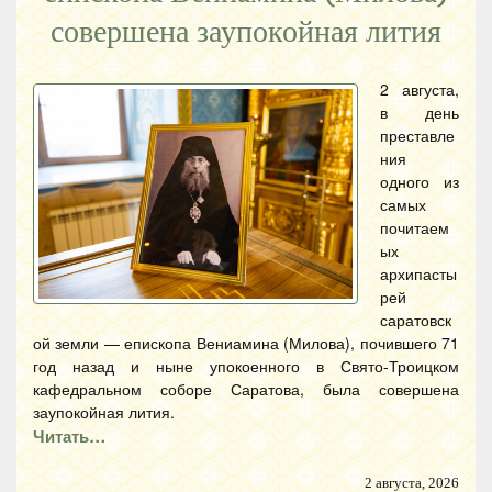
совершена заупокойная лития
2 августа,
в день
преставле
ния
одного из
самых
почитаем
ых
архипасты
рей
саратовск
ой земли — епископа Вениамина (Милова), почившего 71
год назад и ныне упокоенного в Свято-Троицком
кафедральном соборе Саратова, была совершена
заупокойная лития.
Читать…
2 августа, 2026