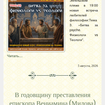
Энгельском
пляже в 19:00
новая встреча
любителей
философии:Тема
3. «Битва за
psyche.
Физиологи vs
Теологи".
Читать…
5 августа, 2026
В годовщину преставления
епископа Вениамина (Милова)