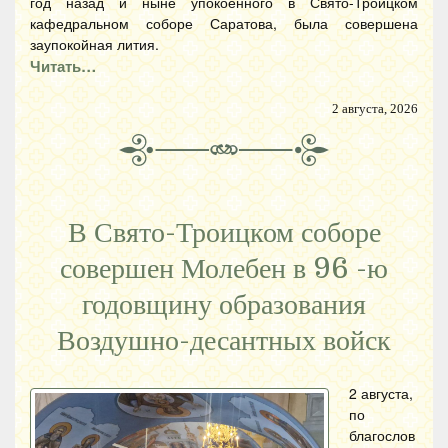
год назад и ныне упокоенного в Свято-Троицком
кафедральном соборе Саратова, была совершена
заупокойная лития.
Читать…
2 августа, 2026
В Свято-Троицком соборе
совершен Молебен в 96 -ю
годовщину образования
Воздушно-десантных войск
2 августа,
по
благослов