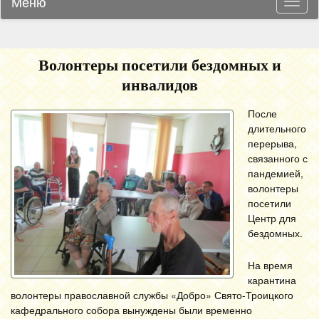
Меню
Навиг
Волонтеры посетили бездомных и
инвалидов
После
длительного
перерыва,
связанного с
пандемией,
волонтеры
посетили
Центр для
бездомных.
На время
карантина
волонтеры православной службы «Добро» Свято-Троицкого
кафедрального собора вынуждены были временно