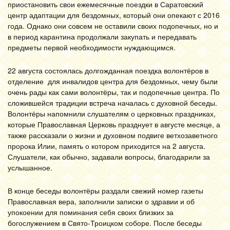
приостановить свои ежемесячные поездки в Саратовский
центр адаптации для бездомных, который они опекают с 2016
года. Однако они совсем не оставили своих подопечных, но и
в период карантина продолжали закупать и передавать
предметы первой необходимости нуждающимся.
22 августа состоялась долгожданная поездка волонтёров в
отделение для инвалидов центра для бездомных, чему были
очень рады как сами волонтёры, так и подопечные центра. По
сложившейся традиции встреча началась с духовной беседы.
Волонтёры напомнили слушателям о церковных праздниках,
которые Православная Церковь празднует в августе месяце, а
также рассказали о жизни и духовном подвиге ветхозаветного
пророка Илии, память о котором приходится на 2 августа.
Слушатели, как обычно, задавали вопросы, благодарили за
услышанное.
В конце беседы волонтёры раздали свежий номер газеты
Православная вера, заполнили записки о здравии и об
упокоении для поминания себя своих близких за
богослужением в Свято-Троицком соборе. После беседы