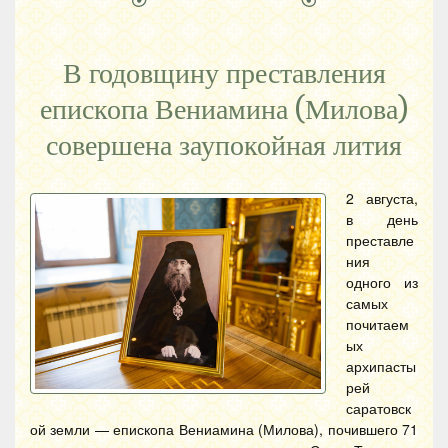
В годовщину преставления
епископа Вениамина (Милова)
совершена заупокойная лития
2 августа,
в день
преставле
ния
одного из
самых
почитаем
ых
архипасты
рей
саратовск
ой земли — епископа Вениамина (Милова), почившего 71