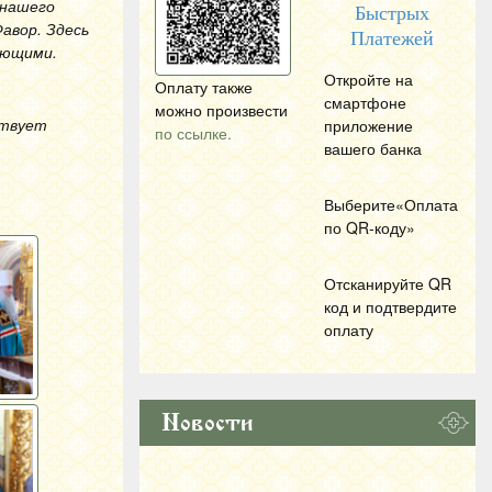
 нашего
Быстрых
авор. Здесь
Платежей
ающими.
Откройте на
Оплату также
смартфоне
можно произвести
ствует
приложение
по ссылке.
вашего банка
Выберите«Оплата
по
QR
-коду»
Отсканируйте
QR
код и подтвердите
оплату
Новости