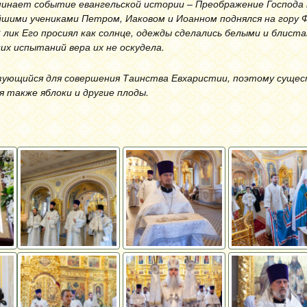
минает событие евангельской истории – Преображение Господа
йшими учениками Петром, Иаковом и Иоанном поднялся на гору Ф
 лик Его просиял как солнце, одежды сделались белыми и блист
их испытаний вера их не оскудела.
льзующийся для совершения Таинства Евхаристии, поэтому суще
 также яблоки и другие плоды.