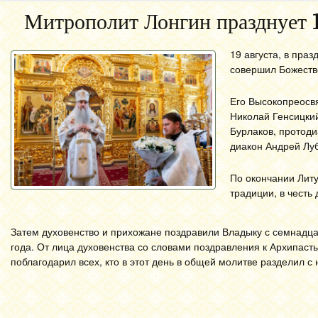
Митрополит Лонгин празднует 
19 августа, в пра
совершил Божеств
Его Высокопреосв
Николай Генсицки
Бурлаков, протоди
диакон Андрей Луб
По окончании Литу
традиции, в честь
Затем духовенство и прихожане поздравили Владыку с семнадца
года. От лица духовенства со словами поздравления к Архипас
поблагодарил всех, кто в этот день в общей молитве разделил с