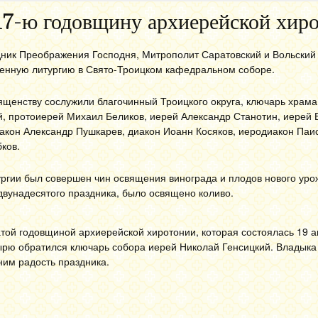
17-ю годовщину архиерейской хир
здник Преображения Господня, Митрополит Саратовский и Вольский
енную литургию в Свято-Троицком кафедральном соборе.
ященству сослужили благочинный Троицкого округа, ключарь храма
й, протоиерей Михаил Беликов, иерей Александр Станотин, иерей 
акон Александр Пушкарев, диакон Иоанн Косяков, иеродиакон Паи
ков.
ргии был совершен чин освящения винограда и плодов нового уро
 двунадесятого праздника, было освящено коливо.
той годовщиной архиерейской хиротонии, которая состоялась 19 а
тырю обратился ключарь собора иерей Николай Генсицкий. Владыка
 ним радость праздника.