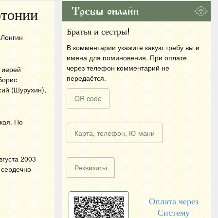
Требы онлайн
отонии
Братья и сестры!
 Лонгин
В комментарии укажите какую требу вы и
имена для поминовения. При оплате
через телефон комментарий не
 иерей
передаётся.
Борис
сий (Шурухин),
QR code
жая. По
Карта, телефон, Ю-мани
вгуста 2003
Реквизиты
 сердечно
Оплата через
Систему