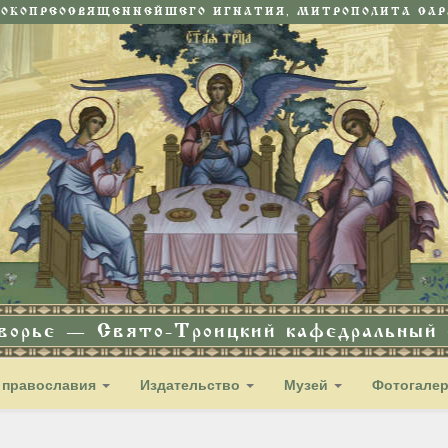
СОКОПРЕОСВЯЩЕННЕЙШЕГО ИГНАТИЯ, МИТРОПОЛИТА САРА
дворье — Свято-Троицкий кафедральный с
 православия
Издательство
Музей
Фотогале