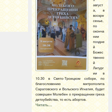
август
а, в
воскре
сенье,
по
оконча
нии
поздне
й
Божес
твенно
й
Литург
ии в
10.30 в Свято-Троицком соборе, по
благословению митрополита
Саратовского и Вольского Игнатия, будет
совершен Молебен о прекращении греха
детоубийства, то есть абортов.
Читать…