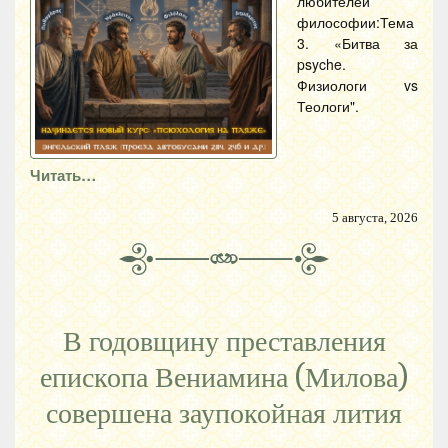
любителей
философии:Тема
3. «Битва за
psyche.
Физиологи vs
Теологи".
Читать…
5 августа, 2026
В годовщину преставления
епископа Вениамина (Милова)
совершена заупокойная лития