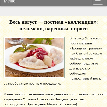
Меню
Навиг
Весь август — постная «коллекция»:
пельмени, вареники, пироги
В период Успенского
поста магазин
«Троицкая Трапеза»
при Свято-Троицком
кафедральном
соборе предлагает
для всех, кто
соблюдает
православный пост,
разнообразную постную продукцию.
Успенский пост — летний многодневный пост готовит христиан
к празднику Успения Пресвятой Владычицы нашей
Богородицы и Приснодевы Марии (28 августа).