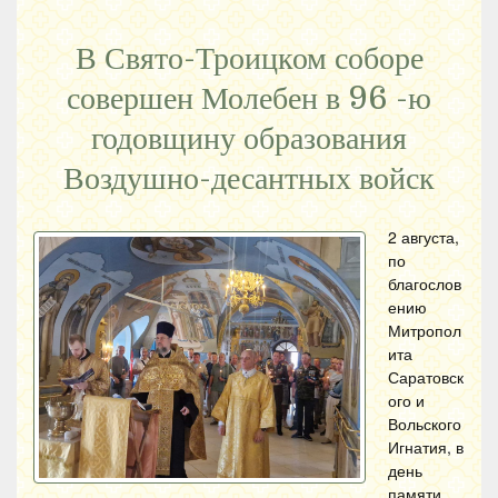
В Свято-Троицком соборе
совершен Молебен в 96 -ю
годовщину образования
Воздушно-десантных войск
2 августа,
по
благослов
ению
Митропол
ита
Саратовск
ого и
Вольского
Игнатия, в
день
памяти