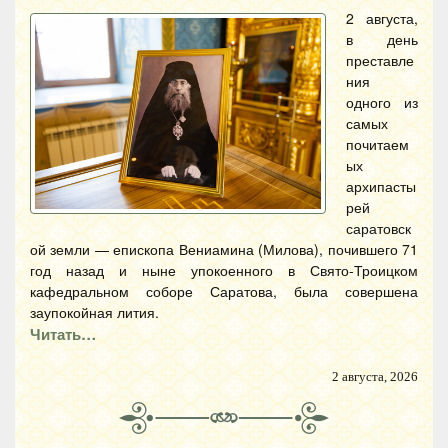
2 августа,
в день
преставле
ния
одного из
самых
почитаем
ых
архипасты
рей
саратовск
ой земли — епископа Вениамина (Милова), почившего 71
год назад и ныне упокоенного в Свято-Троицком
кафедральном соборе Саратова, была совершена
заупокойная лития.
Читать…
2 августа, 2026