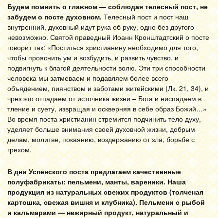
Будем помнить о главном — соблюдая телесный пост, не
забудем о посте духовном.
Телесный пост и пост наш
внутренний, духовный идут рука об руку, одно без другого
невозможно.
Святой праведный Иоанн Кронштадтский о посте
говорит так: «Поститься христианину необходимо для того,
чтобы прояснить ум и возбудить, и развить чувство, и
подвигнуть к благой деятельности волю. Эти три способности
человека мы затмеваем и подавляем более всего
объядением, пиянством и заботами житейскими (Лк. 21, 34), и
чрез это отпадаем от источника жизни – Бога и ниспадаем в
тление и суету, извращая и оскверняя в себе образ Божий…»
Во время поста христианин стремится подчинить тело духу,
уделяет больше внимания своей духовной жизни, добрым
делам, молитве, покаянию, воздержанию от зла, борьбе с
грехом.
В дни Успенского поста предлагаем качественные
полуфабрикаты:
пельмени
, манты,
вареники
.
Наша
продукция
из натуральных свежих продуктов (толченая
картошка, свежая вишня и клубника).
Пельмени
с рыбой
и
кальмарами —
нежирный продукт, натуральный и