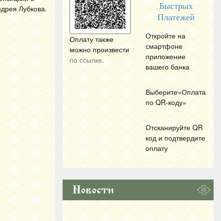
Быстрых
ндрея Лубкова.
Платежей
Откройте на
Оплату также
смартфоне
можно произвести
приложение
по ссылке.
вашего банка
Выберите«Оплата
по
QR
-коду»
Отсканируйте
QR
код и подтвердите
оплату
Новости