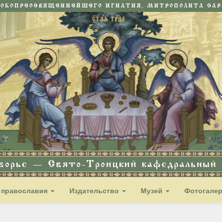
СОКОПРЕОСВЯЩЕННЕЙШЕГО ИГНАТИЯ, МИТРОПОЛИТА САРА
дворье — Свято-Троицкий кафедральный с
 православия
Издательство
Музей
Фотогале