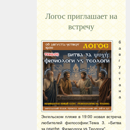
Логос приглашает на
встречу
6
а
в
г
у
с
т
а
н
а
Энгельском пляже в 19:00 новая встреча
любителей философии:Тема 3. «Битва
за psyche. Физиологи vs Теологи".