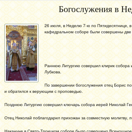
Богослужения в Не
26 июля, в Неделю 7-ю по Пятидесятнице, 
кафедральном соборе были совершены две 
Раннюю Литургию совершил клирик собора и
Лубкова.
По завершении богослужения отец Борис по
и обратился к верующим с проповедью.
Позднюю Литургию совершил ключарь собора иерей Николай Ген
Отец Николай поблагодарил прихожан за совместную молитву, п
Накануне в Свято-Троицком соборе было совершено Всенощное 