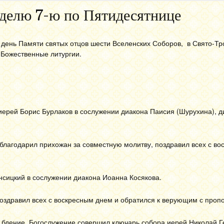
делю 7-ю по Пятидесятнице
в день Памяти святых отцов шести Вселенских Соборов, в Свято-Т
Божественные литургии.
ерей Борис Бурлаков в сослужении диакона Паисия (Шурухина), 
благодарил прихожан за совместную молитву, поздравил всех с в
сицкий в сослужении диакона Иоанна Косякова.
оздравил всех с воскресным днем и обратился к верующим с проп
бдение. Богослужение совершил ключарь собора иерей Николай Г