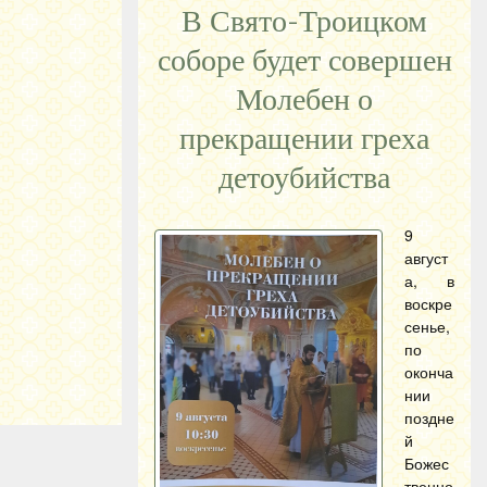
В Свято-Троицком
соборе будет совершен
Молебен о
прекращении греха
детоубийства
9
август
а, в
воскре
сенье,
по
оконча
нии
поздне
й
Божес
твенно