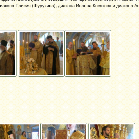
иакона Паисия (Шурухина), диакона Иоанна Косякова и диакона А