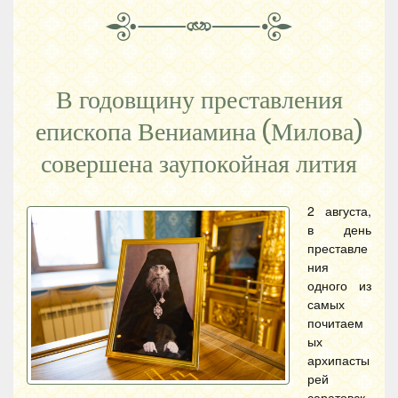
В годовщину преставления
епископа Вениамина (Милова)
совершена заупокойная лития
2 августа,
в день
преставле
ния
одного из
самых
почитаем
ых
архипасты
рей
саратовск