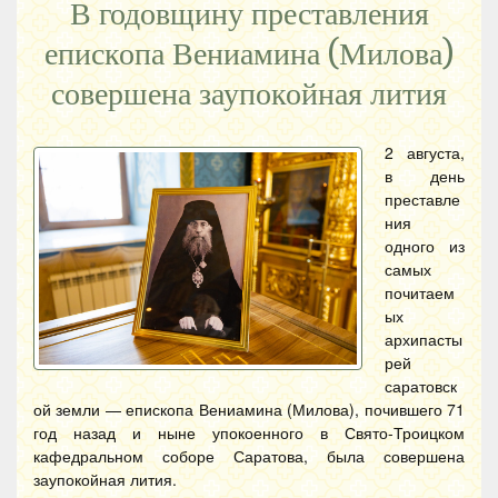
В годовщину преставления
епископа Вениамина (Милова)
совершена заупокойная лития
2 августа,
в день
преставле
ния
одного из
самых
почитаем
ых
архипасты
рей
саратовск
ой земли — епископа Вениамина (Милова), почившего 71
год назад и ныне упокоенного в Свято-Троицком
кафедральном соборе Саратова, была совершена
заупокойная лития.