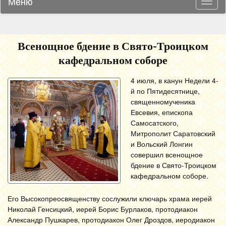
Меню
Навиг
Всенощное бдение в Свято-Троицком
кафедральном соборе
4 июля, в канун Недели 4-
й по Пятидесятнице,
священномученика
Евсевия, епископа
Самосатского,
Митрополит Саратовский
и Вольский Лонгин
совершил всенощное
бдение в Свято-Троицком
кафедральном соборе.
Его Высокопреосвященству сослужили ключарь храма иерей
Николай Генсицкий, иерей Борис Бурлаков, протодиакон
Александр Пушкарев, протодиакон Олег Дроздов, иеродиакон