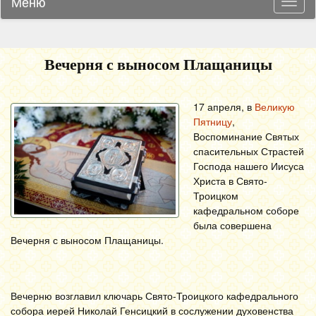
Меню
Навиг
Вечерня с выносом Плащаницы
17 апреля, в
Великую
Пятницу
,
Воспоминание Святых
спасительных Страстей
Господа нашего Иисуса
Христа в Свято-
Троицком
кафедральном соборе
была совершена
Вечерня с выносом Плащаницы.
Вечерню возглавил ключарь Свято-Троицкого кафедрального
собора иерей Николай Генсицкий в сослужении духовенства