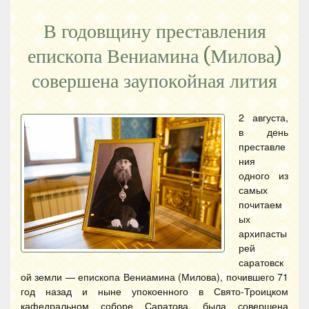
В годовщину преставления
епископа Вениамина (Милова)
совершена заупокойная лития
2 августа,
в день
преставле
ния
одного из
самых
почитаем
ых
архипасты
рей
саратовск
ой земли — епископа Вениамина (Милова), почившего 71
год назад и ныне упокоенного в Свято-Троицком
кафедральном соборе Саратова, была совершена