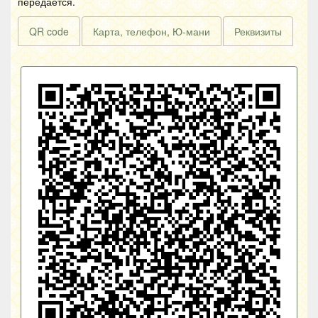
передаётся.
QR code
Карта, телефон, Ю-мани
Реквизиты