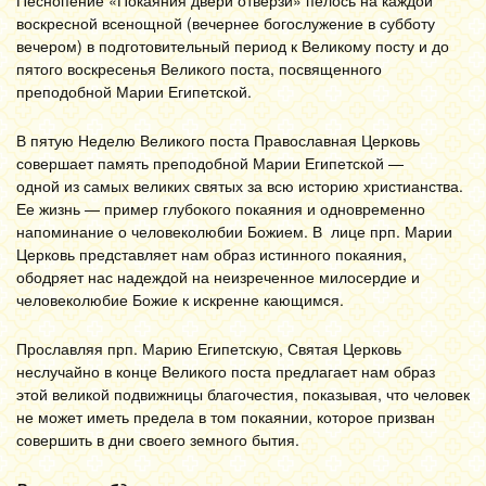
Песнопение «Покаяния двери отверзи» пелось на каждой
воскресной всенощной (вечернее богослужение в субботу
вечером) в подготовительный период к Великому посту и до
пятого воскресенья Великого поста, посвященного
преподобной Марии Египетской.
В пятую Неде­лю Ве­ли­ко­го по­ста Православная Церковь
совершает память преподобной Марии Египетской —
одной из самых великих святых за всю историю христианства.
Ее жизнь — пример глубокого покаяния и одновременно
напоминание о человеколюбии Божием. В лице прп. Марии
Церковь представляет нам образ истинного покаяния,
ободряет нас надеждой на неизреченное милосердие и
человеколюбие
Божие
к искренне кающимся.
Прославляя прп. Марию Египетскую, Святая Церковь
неслучайно в конце Великого поста предлагает нам образ
этой великой подвижницы благочестия, показывая, что человек
не может иметь предела в том покаянии, которое призван
совершить в дни своего земного бытия.