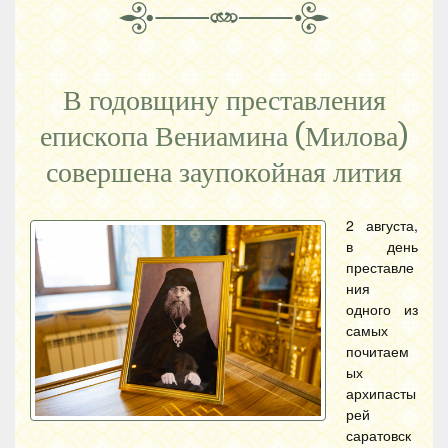
В годовщину преставления
епископа Вениамина (Милова)
совершена заупокойная лития
2 августа,
в день
преставле
ния
одного из
самых
почитаем
ых
архипасты
рей
саратовск