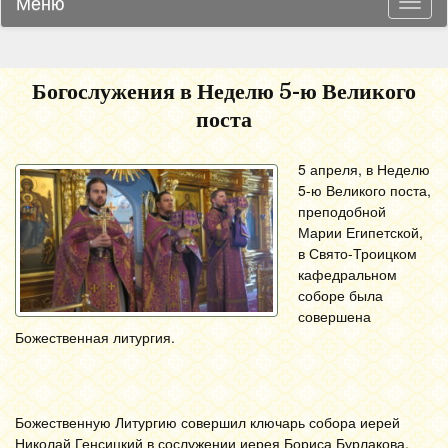
Меню
Навиг
Богослужения в Неделю 5-ю Великого
поста
5 апреля, в Неделю
5-ю Великого поста,
преподобной
Марии Египетской,
в Свято-Троицком
кафедральном
соборе была
совершена
Божественная литургия.
Божественную Литургию совершил ключарь собора иерей
Николай Генсицкий в сослужении иерея Бориса Бурлакова,