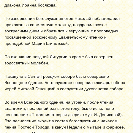
диакона Иоанна Косякова.
По завершении богослужения отец Николай поблагодарил
прихожан за совместную молитву, поздравил всех с
воскресным днем и обратился к верующим с проповедью,
посвященной воскресному Евангельскому чтению и
преподобной Марии Египетской.
По окончании поздней Литургии в храме был совершен
водосвятный молебен.
Накануне в Свято-Троицком соборе было совершено
Всенощное бдение. Богослужение совершил ключарь собора
иерей Николай Генсицкий в сослужении духовенства собора.
Во время Всенощного бдения, на утрени, после чтения
Евангелия, последний раз в этом году, было исполнено
песнопение «Покаяния отверзи двери» (муз. И. Денисовой).
Это песнопение входит в состав богослужения с началом
пения Постной Триоди, в канун Недели о мытаре и фарисее.