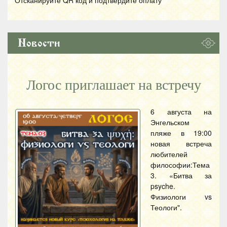
Отсканируйте
QR
код и подтвердите оплату
Новости
Логос приглашает на встречу
6 августа на
Энгельском
пляже в 19:00
новая встреча
любителей
философии:Тема
3. «Битва за
psyche.
Физиологи vs
Теологи".