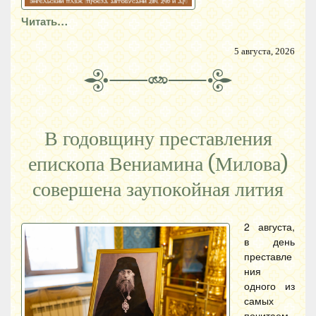
Читать…
5 августа, 2026
В годовщину преставления
епископа Вениамина (Милова)
совершена заупокойная лития
2 августа,
в день
преставле
ния
одного из
самых
почитаем