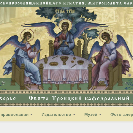
СОКОПРЕОСВЯЩЕННЕЙШЕГО ИГНАТИЯ, МИТРОПОЛИТА САРА
дворье — Свято-Троицкий кафедральный с
 православия
Издательство
Музей
Фотогале