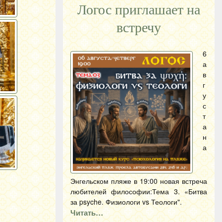
Логос приглашает на
встречу
6
а
в
г
у
с
т
а
н
а
Энгельском пляже в 19:00 новая встреча
любителей философии:Тема 3. «Битва
за psyche. Физиологи vs Теологи".
Читать…