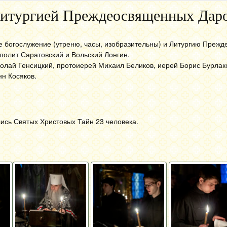
Литургией Преждеосвященных Дар
ое богослужение (утреню, часы, изобразительны) и Литургию Преж
олит Саратовский и Вольский Лонгин.
олай Генсицкий, протоиерей Михаил Беликов, иерей Борис Бурлак
н Косяков.
ись Святых Христовых Тайн 23 человека.