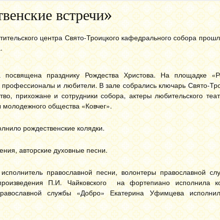
венские встречи»
етительского центра Свято-Троицкого кафедрального собора прош
.
а посвящена празднику Рождества Христова. На площадке «Р
, профессионалы и любители. В зале собрались ключарь Свято-Тр
тво, прихожане и сотрудники собора, актеры любительского теа
ы молодежного общества «Ковчег».
олнило рождественские колядки.
ения, авторские духовные песни.
исполнитель православной песни, волонтеры православной сл
произведения П.И. Чайковского на фортепиано исполнила к
 православной службы «Добро» Екатерина Уфимцева исполни