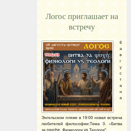
Логос приглашает на
встречу
6
а
в
г
у
с
т
а
н
а
Энгельском пляже в 19:00 новая встреча
любителей философии:Тема 3. «Битва
за psyche. Физиологи vs Теологи".