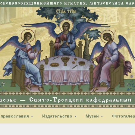
СОКОПРЕОСВЯЩЕННЕЙШЕГО ИГНАТИЯ, МИТРОПОЛИТА САРА
дворье — Свято-Троицкий кафедральный с
 православия
Издательство
Музей
Фотогале