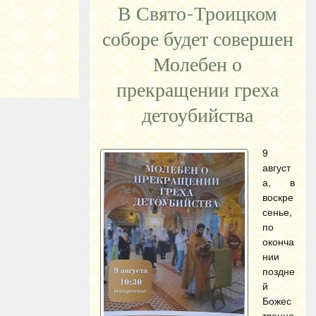
В Свято-Троицком
соборе будет совершен
Молебен о
прекращении греха
детоубийства
9
август
а, в
воскре
сенье,
по
оконча
нии
поздне
й
Божес
твенно