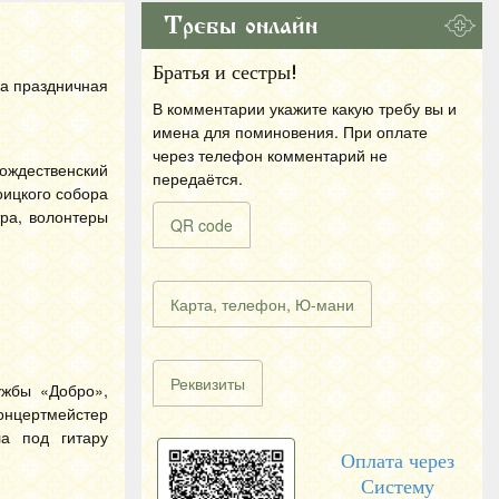
Требы онлайн
Братья и сестры!
ла праздничная
В комментарии укажите какую требу вы и
имена для поминовения. При оплате
через телефон комментарий не
ождественский
передаётся.
оицкого собора
тра, волонтеры
QR code
Карта, телефон, Ю-мани
Реквизиты
ужбы «Добро»,
онцертмейстер
ла под гитару
Оплата через
Систему