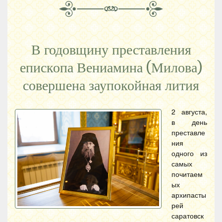
В годовщину преставления
епископа Вениамина (Милова)
совершена заупокойная лития
2 августа,
в день
преставле
ния
одного из
самых
почитаем
ых
архипасты
рей
саратовск