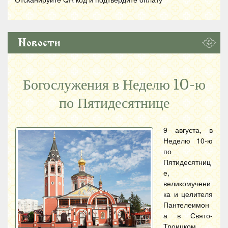
Новости
Богослужения в Неделю 10-ю
по Пятидесятнице
9 августа, в
Неделю 10-ю
по
Пятидесятниц
е,
великомучени
ка и целителя
Пантелеимон
а в Свято-
Троицком