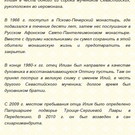
рукоположен во иеромонаха.
В 1966 г. поступил в Псково-Печерский монастырь, где
подвизался в течение десяти лет, затем нес послушание в
Русском Афонском Свято-Пантелеимоновом монастыре.
Вместе с другими насельниками он сумел сохранить в этой
обители монашескую жизнь и предотвратить ее
закрытие.
В конце 1980-х гг. отец Илиан был направлен в качестве
духовника в восстанавливающуюся Оптину пустынь. Там он
принял постриг в великую схиму с именем Илий, в честь
другого Севастийского мученика; долгое время был
духовником братии.
С 2009 г. местом пребывания отца Илия было определено
Патриаршее подворье Троице-Сергиевой Лавры в
Переделкино. В 2010 г. он был возведен в сан
схиархимандрита.