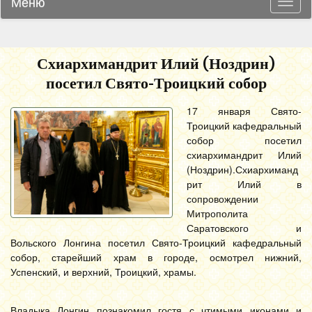
Меню
Навиг
Схиархимандрит Илий (Ноздрин)
посетил Свято-Троицкий собор
17 января Свято-
Троицкий кафедральный
собор посетил
схиархимандрит Илий
(Ноздрин).
Схиархиманд
рит Илий в
сопровождении
Митрополита
Саратовского и
Вольского Лонгина посетил Свято-Троицкий кафедральный
собор, старейший храм в городе, осмотрел нижний,
Успенский, и верхний, Троицкий, храмы.
Владыка Лонгин познакомил гостя с чтимыми иконами и