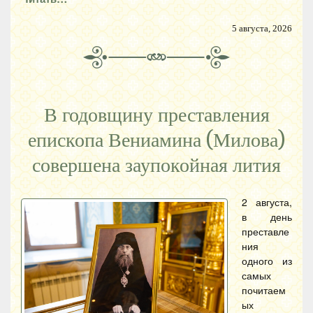
5 августа, 2026
В годовщину преставления
епископа Вениамина (Милова)
совершена заупокойная лития
2 августа,
в день
преставле
ния
одного из
самых
почитаем
ых