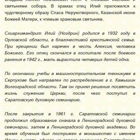
святынями собора. В храмах отец Илий приложился к
чудотворному образу Спаса Нерукотворного, Казанской иконе
Божией Матери, к чтимым храмовым святыням.
Схиархимандрит Илий (Ноздрин) родился в 1932 году в
Орловской области, в благочестивой крестьянской семье.
При крещении был наречен в честь Алексия, человека
Божиего. Его отец скончался в госпитале после боевого
ранения в 1942 г., мать вырастила четверых детей одна.
По окончании учебы в машиностроительном техникуме в
Серпухове был направлен по распределению в г. Камышин
Волгоградской области. Там он принял решение посвятить
жизнь служению Церкви, после чего поступил в
Саратовскую духовную семинарию.
После закрытия в 1961 г. Саратовской семинарии
продолжил образование сначала в Ленинградской духовной
семинарии, затем в Ленинградской духовной академии. Во
время обучения был пострижен в монашество с именем
Илиан в честь одного из сорока мучеников Севастийских,