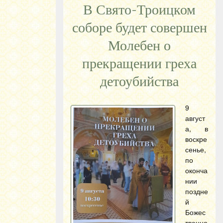
В Свято-Троицком
соборе будет совершен
Молебен о
прекращении греха
детоубийства
9
август
а, в
воскре
сенье,
по
оконча
нии
поздне
й
Божес
твенно