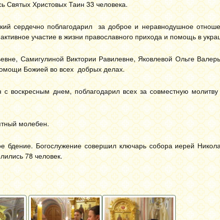
сь Святых Христовых Таин 33 человека.
цкий сердечно поблагодарил за доброе и неравнодушное отноше
 активное участие в жизни православного прихода и помощь в укра
вне, Самигулиной Виктории Равилевне, Яковлевой Ольге Валерь
омощи Божией во всех добрых делах.
 с воскресным днем, поблагодарил всех за совместную молитву 
ятный молебен.
е бдение. Богослужение совершил ключарь собора иерей Никола
лились 78 человек.