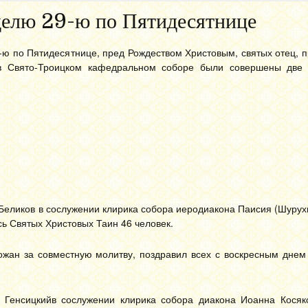
делю 29-ю по Пятидесятнице
-ю по Пятидесятнице, пред Рождеством Христовым, святых отец, 
 в Свято-Троицком кафедральном соборе были совершены две
еликов в сослужении клирика собора иеродиакона Паисия (Шурух
сь Святых Христовых Таин 46 человек.
жан за совместную молитву, поздравил всех с воскресным днем 
Генсицкийв сослужении клирика собора диакона Иоанна Косяк