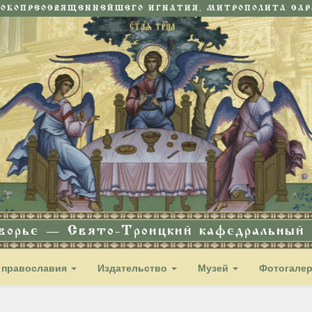
СОКОПРЕОСВЯЩЕННЕЙШЕГО ИГНАТИЯ, МИТРОПОЛИТА САРА
дворье — Свято-Троицкий кафедральный с
 православия
Издательство
Музей
Фотогале