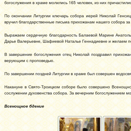
богослужения в храме молились 165 человек, из них причастили
По окончании Литургии
ключарь собора иерей Николай Генси
вручил благодарственные письма прихожанам нашего собора
за
Выражаем сердечную благодарность Балаевой Марине Анатолье
Дарье Валерьевне, Шафиевой Наталье Геннадиевне и желаем
п
В завершение богослужения отец Николай поздравил прихожан
верующим с проповедью.
По завершении поздней Литургии в храме был совершен водосв
Накануне в Свято-Троицком соборе было совершено Всенощно
сослужении духовенства собора. За вечерним богослужением мо
Всенощное бдение