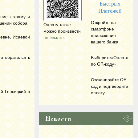
Быстрых
Платежей
ние к храму и
Откройте на
шении собора.
Оплату также
смартфоне
можно произвести
приложение
евне, Исаевой
по ссылке.
вашего банка
и обратился к
Выберите«Оплата
по
QR
-коду»
Отсканируйте
QR
код и подтвердите
й Генсицкий в
оплату
Новости