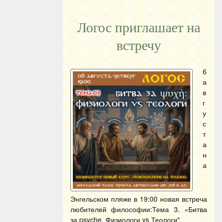
Логос приглашает на
встречу
6
а
в
г
у
с
т
а
н
а
Энгельском пляже в 19:00 новая встреча
любителей философии:Тема 3. «Битва
за psyche. Физиологи vs Теологи".