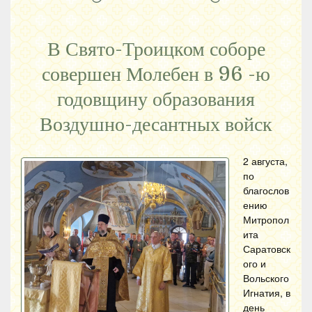
В Свято-Троицком соборе
совершен Молебен в 96 -ю
годовщину образования
Воздушно-десантных войск
2 августа,
по
благослов
ению
Митропол
ита
Саратовск
ого и
Вольского
Игнатия, в
день