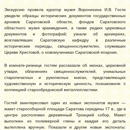
Экскурсию провела куратор музея Воронихина И.В. Гости
увидели образцы исторических документов государственных
архивов Саратовской области, фондов Саратовского
областного музея краеведения, а также редких церковных
документов и фотографий; узнали об архиереях,
возглавлявших Саратовскую кафедру в различные
исторические периоды, священнослужителях, служивших
Церкви Христовой, о новомучениках Саратовской епархии.
В комнате-ризнице гостям рассказали об иконах, церковной
утвари, облачениях священнослужителей, уникальных
старопечатных и рукописных книгах, представляющих
художественную и историческую ценность, познакомили c
коллекцией старообрядческой металлопластики.
Гостей заинтересовал один из новых экспонатов музея —
макет старособорной площади Саратова середины 17 в., где в
центре расположен деревянный Троицкий собор. Макет
выполнен из полимерной глины и каждая его деталь
вылеплена вручную. Показали и другие новые экспонаты: