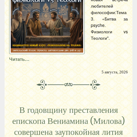
любителей
философии:Тема
3. «Битва за
psyche.
Физиологи vs
Теологи".
Читать…
5 августа, 2026
В годовщину преставления
епископа Вениамина (Милова)
совершена заупокойная лития