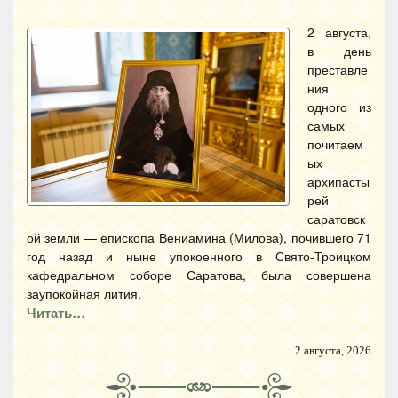
2 августа,
в день
преставле
ния
одного из
самых
почитаем
ых
архипасты
рей
саратовск
ой земли — епископа Вениамина (Милова), почившего 71
год назад и ныне упокоенного в Свято-Троицком
кафедральном соборе Саратова, была совершена
заупокойная лития.
Читать…
2 августа, 2026