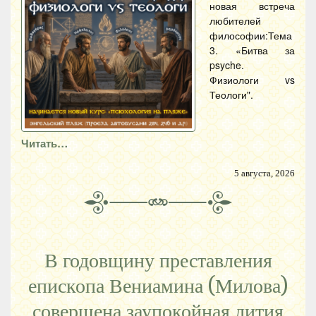
новая встреча
любителей
философии:Тема
3. «Битва за
psyche.
Физиологи vs
Теологи".
Читать…
5 августа, 2026
В годовщину преставления
епископа Вениамина (Милова)
совершена заупокойная лития