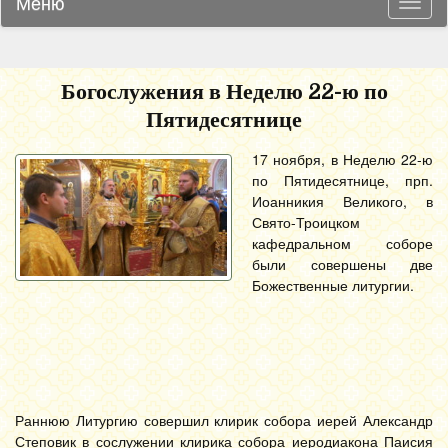
Меню
Навиг
Богослужения в Неделю 22-ю по
Пятидесятнице
17 ноября, в Неделю 22-ю
по Пятидесятнице, прп.
Иоанникия Великого, в
Свято-Троицком
кафедральном соборе
были совершены две
Божественные литургии.
Раннюю Литургию совершил клирик собора иерей Александр
Степовик в сослужении клирика собора иеродиакона Паисия