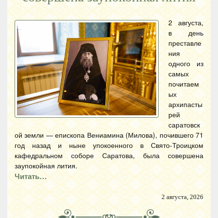
2 августа,
в день
преставле
ния
одного из
самых
почитаем
ых
архипасты
рей
саратовск
ой земли — епископа Вениамина (Милова), почившего 71
год назад и ныне упокоенного в Свято-Троицком
кафедральном соборе Саратова, была совершена
заупокойная лития.
Читать…
2 августа, 2026