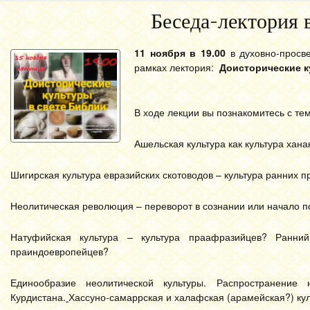
Беседа-лектория 
11 ноября в 19.00
в духовно-просве
рамках лектория:
Доисторические к
В ходе лекции вы познакомитесь с те
Ашельская культура как культура хан
Шигирская культура евразийских скотоводов – культура ранних 
Неолитическая революция – переворот в сознании или начало п
Натуфийская культура – культура праафразийцев? Ранни
праиндоевропейцев?
Единообразие неолитической культуры. Распространение 
Курдистана.
Хассуно-самаррская и халафская (арамейская?) ку