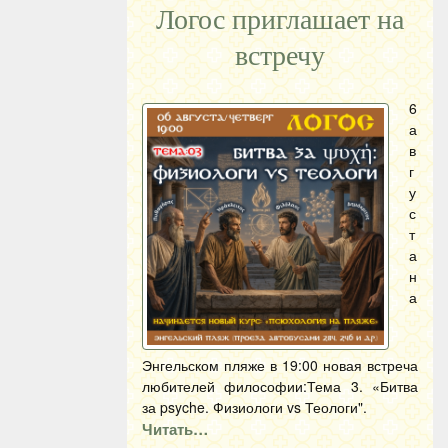
Логос приглашает на
встречу
6
а
в
г
у
с
т
а
н
а
Энгельском пляже в 19:00 новая встреча
любителей философии:Тема 3. «Битва
за psyche. Физиологи vs Теологи".
Читать…