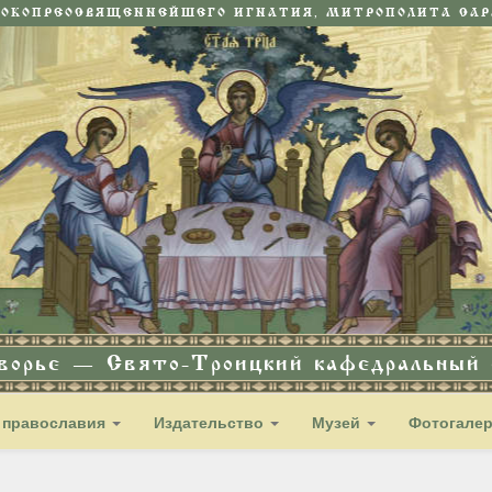
СОКОПРЕОСВЯЩЕННЕЙШЕГО ИГНАТИЯ, МИТРОПОЛИТА САРА
дворье — Свято-Троицкий кафедральный с
 православия
Издательство
Музей
Фотогале