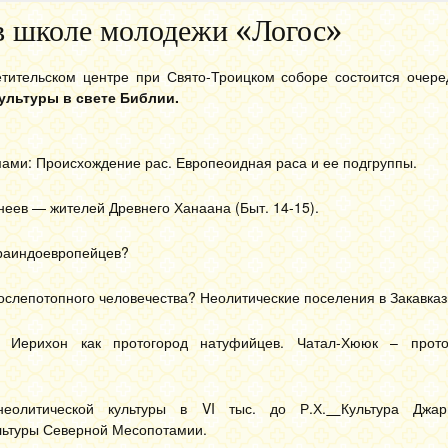
в школе молодежи «Логос»
тительском центре при Свято-Троицком соборе состоится очере
ультуры в свете Библии.
мами: Происхождение рас. Европеоидная раса и ее подгруппы.
анеев — жителей Древнего Ханаана (Быт. 14-15).
праиндоевропейцев?
ослепотопного человечества? Неолитические поселения в Закавказ
й Иерихон как протогород натуфийцев. Чатал-Хююк – прото
неолитической культуры в VI тыс. до Р.Х.
Культура Джар
льтуры Северной Месопотамии.