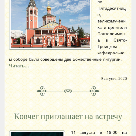
по
Пятидесятниц
е,
великомучени
ка и целителя
Пантелеимон
а в Свято-
Троицком
кафедрально
м соборе были совершены две Божественные литургии.
Читать…
9 августа, 2026
Ковчег приглашает на встречу
11 августа в 19.00 на