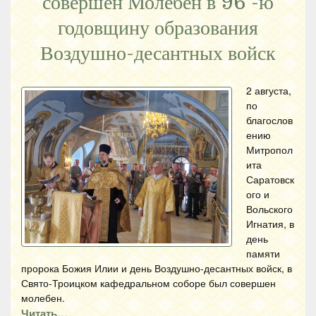
совершен Молебен в 96 -ю
годовщину образования
Воздушно-десантных войск
2 августа,
по
благослов
ению
Митропол
ита
Саратовск
ого и
Вольского
Игнатия, в
день
памяти
пророка Божия Илии и день Воздушно-десантных войск, в
Свято-Троицком кафедральном соборе был совершен
молебен.
Читать…