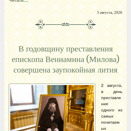
Читать…
5 августа, 2026
В годовщину преставления
епископа Вениамина (Милова)
совершена заупокойная лития
2 августа,
в день
преставле
ния
одного из
самых
почитаем
ых