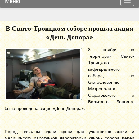
Меню
Навиг
В Свято-Троицком соборе прошла акция
«День Донора»
8 ноября на
территории Свято-
Троицкого
кафедрального
собора, по
благословению
Митрополита
Саратовского и
Вольского Лонгина,
была проведена акция «День Донора».
Перед началом сдачи крови для участников акции и
медицинских работников лаборатории клирик собора иерей