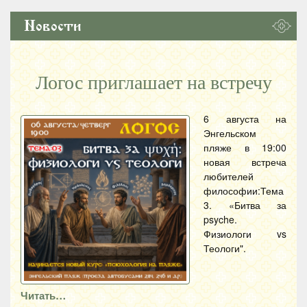
Новости
Логос приглашает на встречу
6 августа на
Энгельском
пляже в 19:00
новая встреча
любителей
философии:Тема
3. «Битва за
psyche.
Физиологи vs
Теологи".
Читать…