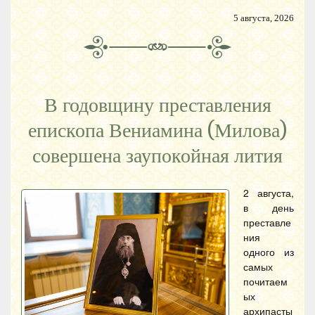
5 августа, 2026
В годовщину преставления
епископа Вениамина (Милова)
совершена заупокойная лития
2 августа,
в день
преставле
ния
одного из
самых
почитаем
ых
архипасты