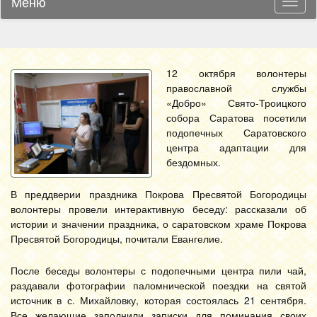
Меню
Навиг
12 октября волонтеры
православной службы
«Добро» Свято-Троицкого
собора Саратова посетили
подопечных Саратовского
центра адаптации для
бездомных.
В преддверии праздника Покрова Пресвятой Богородицы
волонтеры провели интерактивную беседу: рассказали об
истории и значении праздника, о саратовском храме Покрова
Пресвятой Богородицы, почитали Евангелие.
После беседы волонтеры с подопечными центра пили чай,
раздавали фотографии паломнической поездки на святой
источник в с. Михайловку, которая состоялась 21 сентября.
Все желающие заполнили записки для поминания своих