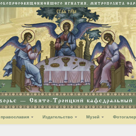
СОКОПРЕОСВЯЩЕННЕЙШЕГО ИГНАТИЯ, МИТРОПОЛИТА САРА
дворье — Свято-Троицкий кафедральный с
 православия
Издательство
Музей
Фотогале