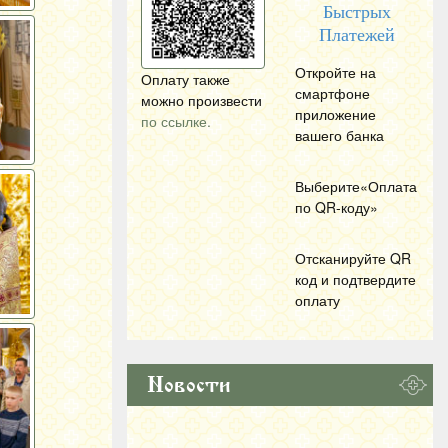
Быстрых
Платежей
Откройте на
Оплату также
смартфоне
можно произвести
приложение
по ссылке.
вашего банка
Выберите«Оплата
по
QR
-коду»
Отсканируйте
QR
код и подтвердите
оплату
Новости