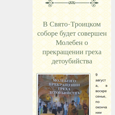
В Свято-Троицком
соборе будет совершен
Молебен о
прекращении греха
детоубийства
9
август
а, в
воскре
сенье,
по
оконча
нии