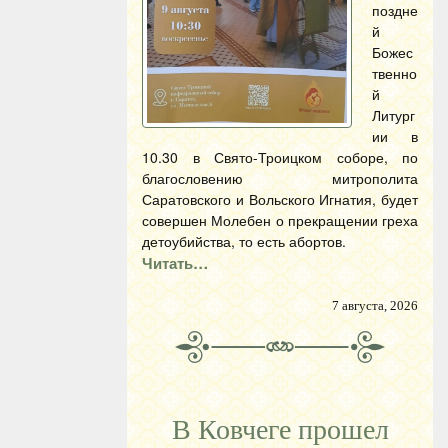
поздне
й
Божес
твенно
й
Литург
ии в
10.30 в Свято-Троицком соборе, по
благословению митрополита
Саратовского и Вольского Игнатия, будет
совершен Молебен о прекращении греха
детоубийства, то есть абортов.
Читать…
7 августа, 2026
В Ковчеге прошел