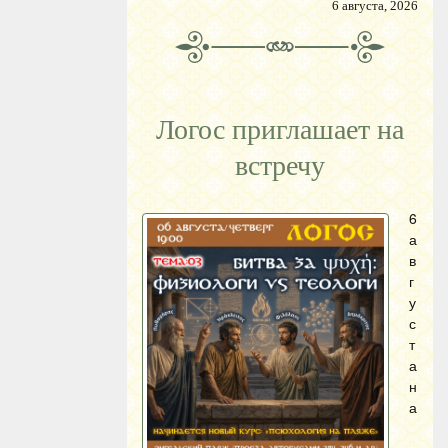
6 августа, 2026
Логос приглашает на
встречу
6
а
в
г
у
с
т
а
н
а