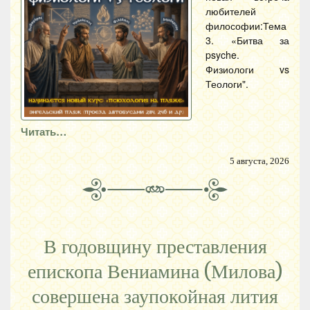
любителей
философии:Тема
3. «Битва за
psyche.
Физиологи vs
Теологи".
Читать…
5 августа, 2026
В годовщину преставления
епископа Вениамина (Милова)
совершена заупокойная лития