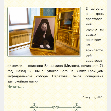
2 августа,
в день
преставле
ния
одного из
самых
почитаем
ых
архипасты
рей
саратовск
ой земли — епископа Вениамина (Милова), почившего 71
год назад и ныне упокоенного в Свято-Троицком
кафедральном соборе Саратова, была совершена
заупокойная лития.
Читать…
2 августа, 2026