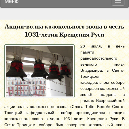
Меню
Навиг
Акция-волна колокольного звона в честь
1031-летия Крещения Руси
28 июля, в день
памяти
равноапостольного
великого князя
Владимира, в Свято-
Троицком
кафедральном соборе
совершен колокольный
звон.
В полдень в
рамках Всероссийской
акции-волны колокольного звона «Слава Тебе, Боже!» Свято-
Троицкий кафедральный собор присоединился к акции
колокольного звона в честь 1031-летия Крещения Руси. В
Свято-Троицком соборе был совершен колокольный звон