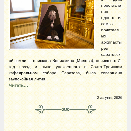
преставле
ния
одного из
самых
почитаем
ых
архипасты
рей
саратовск
ой земли — епископа Вениамина (Милова), почившего 71
год назад и ныне упокоенного в Свято-Троицком
кафедральном соборе Саратова, была совершена
заупокойная лития.
Читать…
2 августа, 2026