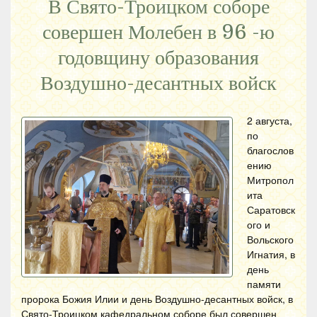
В Свято-Троицком соборе
совершен Молебен в 96 -ю
годовщину образования
Воздушно-десантных войск
2 августа,
по
благослов
ению
Митропол
ита
Саратовск
ого и
Вольского
Игнатия, в
день
памяти
пророка Божия Илии и день Воздушно-десантных войск, в
Свято-Троицком кафедральном соборе был совершен