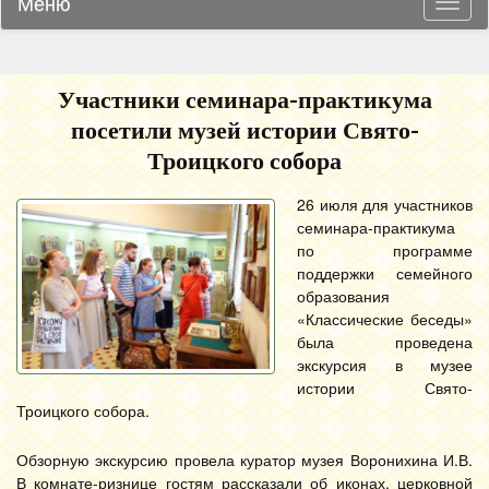
Меню
Навиг
Участники семинара-практикума
посетили музей истории Свято-
Троицкого собора
26 июля для участников
семинара-практикума
по программе
поддержки семейного
образования
«Классические беседы»
была проведена
экскурсия в музее
истории Свято-
Троицкого собора.
Обзорную экскурсию провела куратор музея Воронихина И.В.
В комнате-ризнице гостям рассказали об иконах, церковной