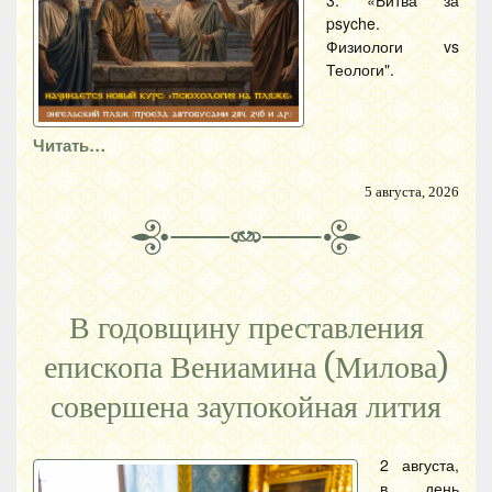
3. «Битва за
psyche.
Физиологи vs
Теологи".
Читать…
5 августа, 2026
В годовщину преставления
епископа Вениамина (Милова)
совершена заупокойная лития
2 августа,
в день