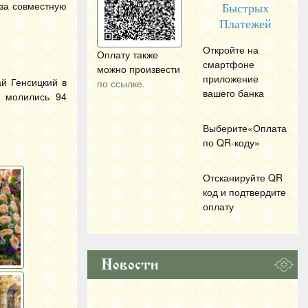
за совместную
Быстрых
Платежей
Откройте на
Оплату также
смартфоне
можно произвести
приложение
й Генсицкий в
по ссылке.
вашего банка
м молились 94
Выберите«Оплата
по
QR
-коду»
Отсканируйте
QR
код и подтвердите
оплату
Новости