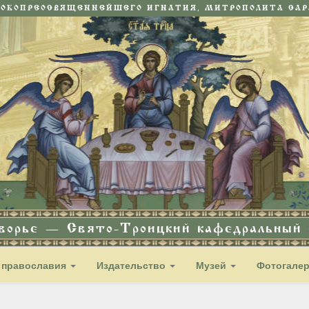
СОКОПРЕОСВЯЩЕННЕЙШЕГО ИГНАТИЯ, МИТРОПОЛИТА САРА
дворье — Свято-Троицкий кафедральный с
 православия
Издательство
Музей
Фотогале