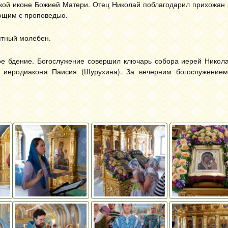
кой иконе Божией Матери. Отец Николай поблагодарил прихожан 
ующим с проповедью.
ятный молебен.
е бдение. Богослужение совершил ключарь собора иерей Никола
и иеродиакона Паисия (Шурухина). За вечерним богослужение