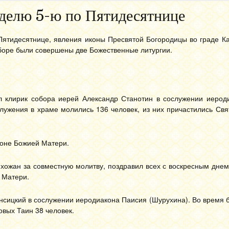
делю 5-ю по Пятидесятнице
Пятидесятнице, явления иконы Пресвятой Богородицы во граде Ка
оре были совершены две Божественные литургии.
 клирик собора иерей Александр Станотин в сослужении иерод
служения в храме молились 136 человек, из них причастились Св
коне Божией Матери.
хожан за совместную молитву, поздравил всех с воскресным днем
 Матери.
сицкий в сослужении иеродиакона Паисия (Шурухина). Во время 
овых Таин 38 человек.