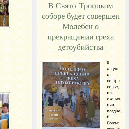
В Свято-Троицком
соборе будет совершен
Молебен о
прекращении греха
детоубийства
9
август
а, в
воскре
сенье,
по
оконча
нии
поздне
й
Божес
твенно