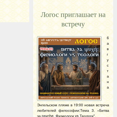
Логос приглашает на
встречу
6
а
в
г
у
с
т
а
н
а
Энгельском пляже в 19:00 новая встреча
любителей философии:Тема 3. «Битва
за psyche. Физиологи vs Теологи".