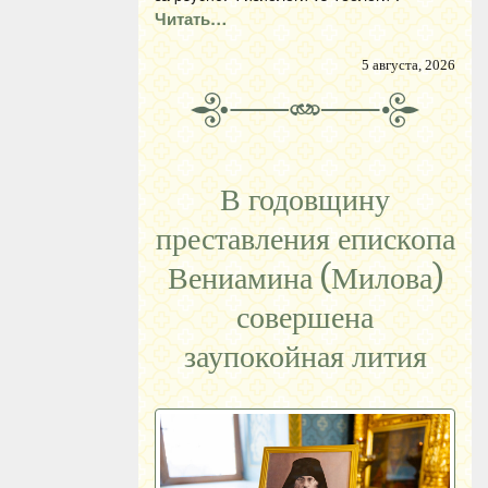
Читать…
5 августа, 2026
В годовщину
преставления епископа
Вениамина (Милова)
совершена
заупокойная лития