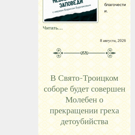
благочести
и.
Читать…
8 августа, 2026
В Свято-Троицком
соборе будет совершен
Молебен о
прекращении греха
детоубийства