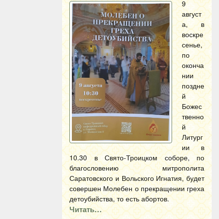
9
август
а, в
воскре
сенье,
по
оконча
нии
поздне
й
Божес
твенно
й
Литург
ии в
10.30 в Свято-Троицком соборе, по
благословению митрополита
Саратовского и Вольского Игнатия, будет
совершен Молебен о прекращении греха
детоубийства, то есть абортов.
Читать…