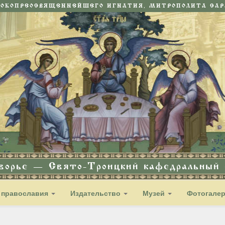
СОКОПРЕОСВЯЩЕННЕЙШЕГО ИГНАТИЯ, МИТРОПОЛИТА САРА
дворье — Свято-Троицкий кафедральный с
 православия
Издательство
Музей
Фотогале