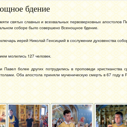
ощное бдение
амяти святых славных и всехвальных первоверховных апостолов П
альном соборе было совершено Всенощное бдение.
ключарь иерей Николай Генсицкий в сослужении духовенства собо
ием молились 127 человек.
и Павел более других потрудились в проповеди христианства с
толами. Оба апостола приняли мученическую смерть в 67 году в 