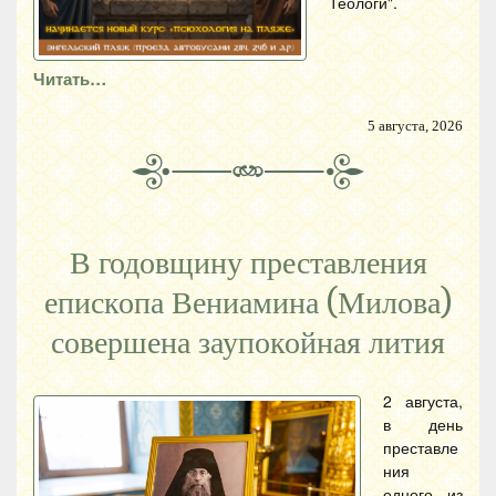
Теологи".
Читать…
5 августа, 2026
В годовщину преставления
епископа Вениамина (Милова)
совершена заупокойная лития
2 августа,
в день
преставле
ния
одного из