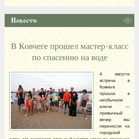
Новости
В Ковчеге прошел мастер-класс
по спасению на воде
4 августа
встреча в
Ковчеге
прошла в
необычном
ключе —
привычный
вечер мы
перенесли на
городской
пляж, где состоялся открытый мастер-класс по спасению